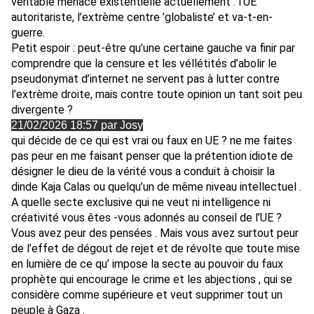
véritable menace existentielle actuellement : l’UE
autoritariste, l’extrème centre ’globaliste’ et va-t-en-
guerre.
Petit espoir : peut-être qu’une certaine gauche va finir par
comprendre que la censure et les véllétités d’abolir le
pseudonymat d’internet ne servent pas à lutter contre
l’extrème droite, mais contre toute opinion un tant soit peu
divergente ?
21/02/2026 18:57 par Josy
qui décide de ce qui est vrai ou faux en UE ? ne me faites
pas peur en me faisant penser que la prétention idiote de
désigner le dieu de la vérité vous a conduit à choisir la
dinde Kaja Calas ou quelqu’un de même niveau intellectuel .
A quelle secte exclusive qui ne veut ni intelligence ni
créativité vous êtes -vous adonnés au conseil de l’UE ?
Vous avez peur des pensées . Mais vous avez surtout peur
de l’effet de dégout de rejet et de révolte que toute mise
en lumière de ce qu’ impose la secte au pouvoir du faux
prophète qui encourage le crime et les abjections , qui se
considère comme supérieure et veut supprimer tout un
peuple à Gaza .