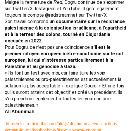
Malgré la fermeture de
, Dogru continue de s’exprimer
Red
sur
Twitter/X
,
Instagram
et
YouTube
. Il gère également
toujours le compte
@redstreamnet
sur Twitter/X.
Son travail comprend
un
documentaire sur la résistance
palestinienne
à la colonisation israélienne, à l’apartheid
et à la terreur des colons, tourné en Cisjordanie
occupée en 2022.
Pour Dogru, ce n’est pas une coïncidence
s’il est le
premier citoyen européen à être sanctionné sur le sol
européen, lui qui s’intéresse particulièrement à la
Palestine et au génocide à Gaza.
« Ils font un test avec moi, car faire taire les voix
palestiniennes ou pro-palestiniennes est actuellement la
solution la plus acceptable », explique Dogru. « Et une fois
qu’ils auront atteint cet objectif et créé un précédent, ils
s’en prendront également à toutes les voix non pro-
palestiniennes. »
Ali Abunimah
https://electronicintifada.net/blogs/ali-abunimah/eu-sanctions-
german-journalist-shocking-first-over-gaza-reporting