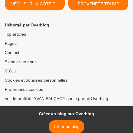
VECU SUR LA CÔTE DE
PROXENETE TRUMP
NACRE IL Y A ENVIRON
AVEC LA COMPLICITE DE
200 MILLIONS D'ANNEES
SES "ALLIES" TRAHIT LA
JUSTE CAUSE
Hébergé par Overblog
PALESTINIENNE (PUBLIE
EN CE BLOG LE 16/12/25)
Top articles
>
Pages
Contact
Signaler un abus
C.G.U.
Cookies et données personnelles
Préférences cookies
Voir le profil de YVAN BALCHOY sur le portail Overblog
Créer un blog sur Overblog
Créer un blog