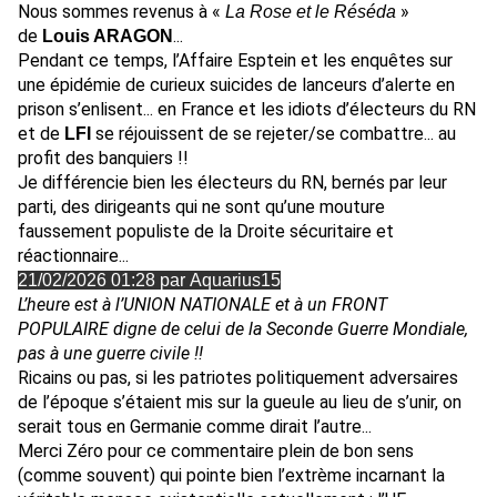
Nous sommes revenus à «
»
La Rose et le Réséda
de
...
Louis ARAGON
Pendant ce temps, l’Affaire Esptein et les enquêtes sur
une épidémie de curieux suicides de lanceurs d’alerte en
prison s’enlisent... en France et les idiots d’électeurs du RN
et de
se réjouissent de se rejeter/se combattre... au
LFI
profit des banquiers !!
Je différencie bien les électeurs du RN, bernés par leur
parti, des dirigeants qui ne sont qu’une mouture
faussement populiste de la Droite sécuritaire et
réactionnaire...
21/02/2026 01:28 par Aquarius15
L’heure est à l’UNION NATIONALE et à un FRONT
POPULAIRE digne de celui de la Seconde Guerre Mondiale,
pas à une guerre civile !!
Ricains ou pas, si les patriotes politiquement adversaires
de l’époque s’étaient mis sur la gueule au lieu de s’unir, on
serait tous en Germanie comme dirait l’autre...
Merci Zéro pour ce commentaire plein de bon sens
(comme souvent) qui pointe bien l’extrème incarnant la