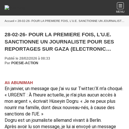
MENU
Accueil
» 28-02-26- POUR LA PREMIERE FOIS, L'U.E. SANCTIONNE UN JOURNALISTE POUR SES REPORTAGES SUR GAZA (ELECTRONIC INTIFADA)
28-02-26- POUR LA PREMIERE FOIS, L'U.E.
SANCTIONNE UN JOURNALISTE POUR SES
REPORTAGES SUR GAZA (ELECTRONIC
INTIFADA)
Publié le 28/02/2026 à 08:33
Par
POESIE-ACTION
Ali ABUNIMAH
En janvier, un message que j’ai vu sur Twitter/X m’a choqué.
« URGENT : À l’heure actuelle, je n’ai plus aucun accès à
mon argent »,
écrivait Hüseyin Dogru
. « Je ne peux plus
nourrir ma famille, dont deux nouveau-nés, à cause des
sanctions de l’UE. »
Dogru est un journaliste allemand vivant à Berlin.
Après avoir lu son message, je lui ai envoyé un message