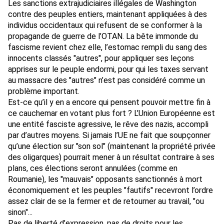
Les sanctions extrajudiciaires illégales de Washington
contre des peuples entiers, maintenant appliquées à des
individus occidentaux qui refusent de se conformer à la
propagande de guerre de l’OTAN. La bête immonde du
fascisme revient chez elle, l’estomac rempli du sang des
innocents classés "autres", pour appliquer ses leçons
apprises sur le peuple endormi, pour qui les taxes servant
au massacre des "autres" n’est pas considéré comme un
problème important.
Est-ce qu’il y en a encore qui pensent pouvoir mettre fin à
ce cauchemar en votant plus fort ? L’Union Européenne est
une entité fasciste agressive, le rêve des nazis, accompli
par d’autres moyens. Si jamais l’UE ne fait que soupçonner
qu’une élection sur "son sol" (maintenant la propriété privée
des oligarques) pourrait mener à un résultat contraire à ses
plans, ces élections seront annulées (comme en
Roumanie), les "mauvais" opposants sanctionnés à mort
économiquement et les peuples "fautifs" recevront l’ordre
assez clair de se la fermer et de retourner au travail, "ou
sinon"...
Pas de liberté d’expression, pas de droits pour les