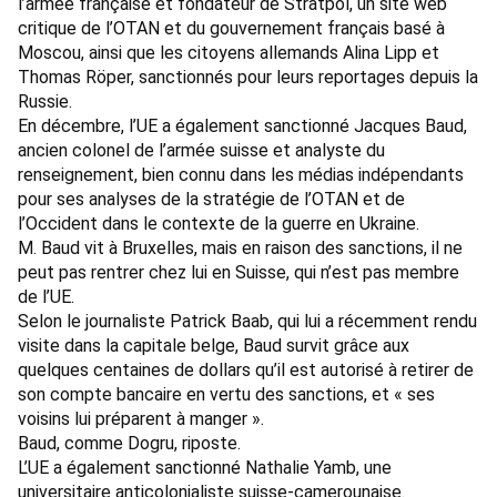
l’armée française et fondateur de Stratpol, un site web
critique de l’OTAN et du gouvernement français basé à
Moscou, ainsi que les citoyens allemands Alina Lipp et
Thomas Röper, sanctionnés pour leurs reportages depuis la
Russie.
En décembre, l’UE a également
sanctionné Jacques Baud
,
ancien colonel de l’armée suisse et analyste du
renseignement, bien connu dans les médias indépendants
pour ses analyses de la stratégie de l’OTAN et de
l’Occident dans le contexte de la guerre en Ukraine.
M. Baud vit à Bruxelles, mais en raison des sanctions, il ne
peut pas rentrer chez lui en Suisse, qui n’est pas membre
de l’UE.
Selon le journaliste Patrick Baab
, qui lui a récemment rendu
visite dans la capitale belge, Baud survit grâce aux
quelques centaines de dollars qu’il est autorisé à retirer de
son compte bancaire en vertu des sanctions, et « ses
voisins lui préparent à manger ».
Baud, comme Dogru,
riposte
.
L’UE a également
sanctionné Nathalie Yamb
, une
universitaire anticolonialiste suisse-camerounaise.