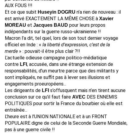
AUX FOUS !!!
Et ce que subit
n’a rien de nouveau : il
Huseyin DOGRU
est arrivé EXACTEMENT LA MÊME CHOSE à
Xavier
et
pour leurs propos
MOREAU
Jacques BAUD
indépendants sur la guerre russo-ukrainienne !!
Macron l’a dit, tel quel, lors de son tout dernier voyage
officiel en Inde : «
la liberté d’expression, c’est de la
merde
» : pouvait-il être plus clair ?!!
L’actuelle odieuse campagne politico-médiatique
contre
, accusée, dans une étrange extension de
LFI
responsabilités, d’un meurtre parce que des militants y
sont impliqués, ne suffit pas à lever ses illusions et
engagements proeuropéens...
Les dirigeants de
s’offusquent mais n’en tirent aucune
LFI
conclusion sur ce qu’il faut faire
DES ENNEMIS
AVEC
POLITIQUES pour sortir la France du bourbier où elle est
entraînée...
L’heure est à l’UNION NATIONALE et à un FRONT
POPULAIRE digne de celui de la Seconde Guerre Mondiale,
pas à une guerre civile !!