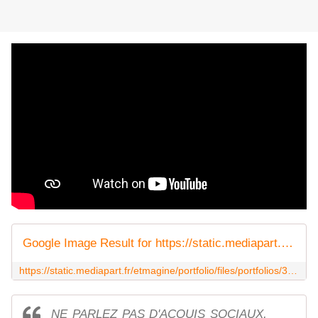
Google Image Result for https://static.mediapart.fr/etmagine/portfolio/files/portfolios/394150/565892b9d5da8.jpg
https://static.mediapart.fr/etmagine/portfolio/files/portfolios/394150/565892b9d5da8.jpg
NE PARLEZ PAS D'ACQUIS SOCIAUX,