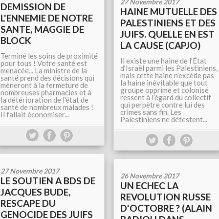
27 Novembre 2017
DEMISSION DE
HAINE MUTUELLE DES
L'ENNEMIE DE NOTRE
PALESTINIENS ET DES
SANTE, MAGGIE DE
JUIFS. QUELLE EN EST
BLOCK
LA CAUSE (CAPJO)
Terminé les soins de proximité
Il existe une haine de l’État
pour tous ! Votre santé est
d’Israël parmi les Palestiniens,
menacée... La ministre de la
mais cette haine n’excède pas
santé prend des décisions qui
la haine inévitable que tout
mèneront à la fermeture de
groupe opprimé et colonisé
nombreuses pharmacies et à
ressent à l’égard du collectif
la détérioration de l'état de
qui perpètre contre lui des
santé de nombreux malades !
crimes sans fin. Les
Il fallait économiser...
Palestiniens ne détestent...
27 Novembre 2017
26 Novembre 2017
LE SOUTIEN A BDS DE
UN ECHEC LA
JACQUES BUDE,
REVOLUTION RUSSE
RESCAPE DU
D'OCTOBRE ? (ALAIN
GENOCIDE DES JUIFS