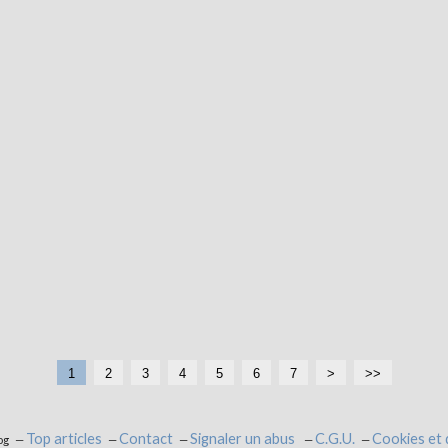
1
2
3
4
5
6
7
>
>>
Top articles
Contact
Signaler un abus
C.G.U.
Cookies et
og