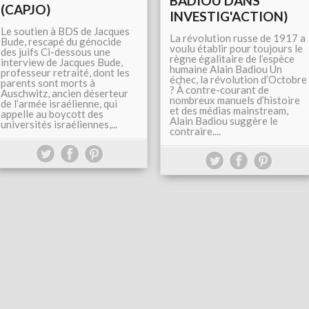
BADIOU DANS
(CAPJO)
INVESTIG'ACTION)
Le soutien à BDS de Jacques
La révolution russe de 1917 a
Bude, rescapé du génocide
voulu établir pour toujours le
des juifs Ci-dessous une
règne égalitaire de l’espèce
interview de Jacques Bude,
humaine Alain Badiou Un
professeur retraité, dont les
échec, la révolution d’Octobre
parents sont morts à
? À contre-courant de
Auschwitz, ancien déserteur
nombreux manuels d’histoire
de l’armée israélienne, qui
et des médias mainstream,
appelle au boycott des
Alain Badiou suggère le
universités israéliennes,...
contraire....