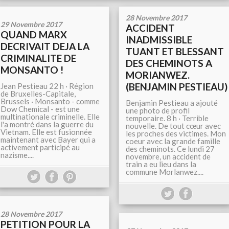
28 Novembre 2017
29 Novembre 2017
ACCIDENT
QUAND MARX
INADMISSIBLE
DECRIVAIT DEJA LA
TUANT ET BLESSANT
CRIMINALITE DE
DES CHEMINOTS A
MONSANTO !
MORIANWEZ.
(BENJAMIN PESTIEAU)
Jean Pestieau 22 h · Région
de Bruxelles-Capitale,
Brussels · Monsanto - comme
Benjamin Pestieau a ajouté
Dow Chemical - est une
une photo de profil
multinationale criminelle. Elle
temporaire. 8 h · Terrible
l'a montré dans la guerre du
nouvelle. De tout cœur avec
Vietnam. Elle est fusionnée
les proches des victimes. Mon
maintenant avec Bayer qui a
coeur avec la grande famille
activement participé au
des cheminots. Ce lundi 27
nazisme....
novembre, un accident de
train a eu lieu dans la
commune Morlanwez....
28 Novembre 2017
PETITION POUR LA