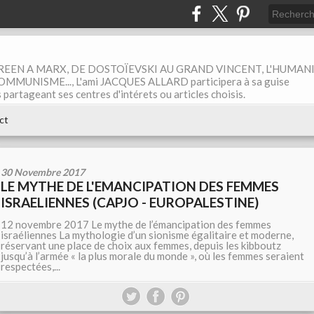
EEN A MARX, DE DOSTOÏEVSKI AU GRAND VINCENT, L'HUMAN
MUNISME..., L'ami JACQUES ALLARD participera à sa guise
rtageant ses centres d'intérets ou articles choisis.
ct
30 Novembre 2017
LE MYTHE DE L'EMANCIPATION DES FEMMES
ISRAELIENNES (CAPJO - EUROPALESTINE)
12 novembre 2017 Le mythe de l’émancipation des femmes
israéliennes La mythologie d’un sionisme égalitaire et moderne,
réservant une place de choix aux femmes, depuis les kibboutz
jusqu’à l’armée « la plus morale du monde », où les femmes seraient
respectées,...