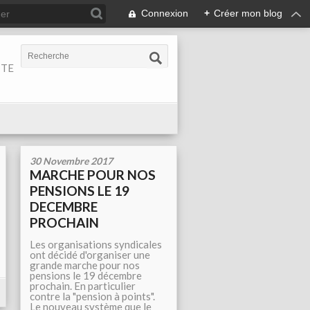
Connexion
+
Créer mon blog
ITE
30 Novembre 2017
MARCHE POUR NOS
PENSIONS LE 19
DECEMBRE
PROCHAIN
Les organisations syndicales
ont décidé d'organiser une
grande marche pour nos
pensions le 19 décembre
prochain. En particulier
contre la "pension à points".
Le nouveau système que le