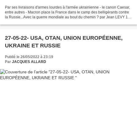
Par ses livraisons d'armes lourdes à l'armée ukrainienne - le canon Caesar,
entre autres - Macron place la France dans le camp des belligérants contre
la Russie...Avec la guerre mondiale au bout du chemin ? par Jean LEVY 13
Juin 2022 en action Le canon...
27-05-22- USA, OTAN, UNION EUROPÉENNE,
UKRAINE ET RUSSIE
Publié le 26/05/2022 à 23:19
Par
JACQUES ALLARD