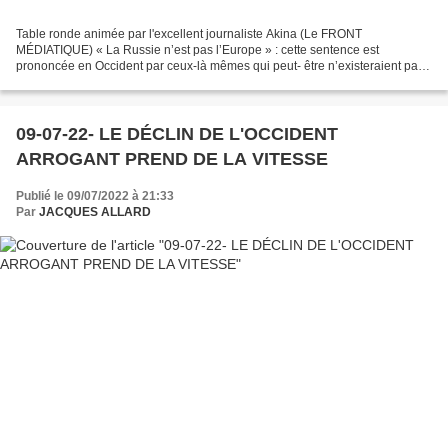
Table ronde animée par l'excellent journaliste Akina (Le FRONT
MÉDIATIQUE) « La Russie n’est pas l’Europe » : cette sentence est
prononcée en Occident par ceux-là mêmes qui peut- être n’existeraient pas
sans elle. C’est en effet la Russie, avec ses 22...
09-07-22- LE DÉCLIN DE L'OCCIDENT
ARROGANT PREND DE LA VITESSE
Publié le 09/07/2022 à 21:33
Par
JACQUES ALLARD