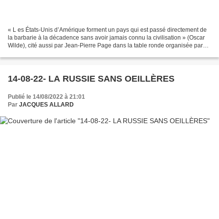
« L es États-Unis d’Amérique forment un pays qui est passé directement de
la barbarie à la décadence sans avoir jamais connu la civilisation » (Oscar
Wilde), cité aussi par Jean-Pierre Page dans la table ronde organisée par
Akina du FRONT MÉDIATIQUE (https://www.youtube.com/watch?
v=cO1kO9Rt-T8) Source...
14-08-22- LA RUSSIE SANS OEILLÈRES
Publié le 14/08/2022 à 21:01
Par
JACQUES ALLARD