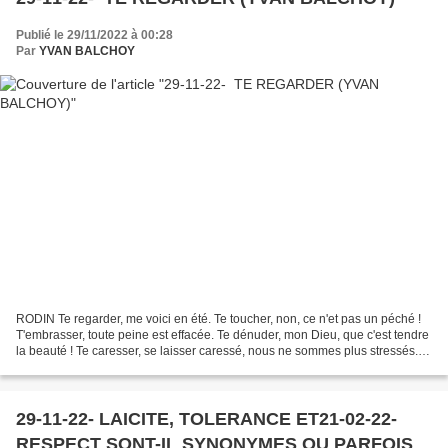
Publié le 29/11/2022 à 00:28
Par
YVAN BALCHOY
RODIN Te regarder, me voici en été. Te toucher, non, ce n'et pas un péché !
T'embrasser, toute peine est effacée. Te dénuder, mon Dieu, que c'est tendre
la beauté ! Te caresser, se laisser caressé, nous ne sommes plus stressés.
Me perdre en toi, tout...
29-11-22- LAICITE, TOLERANCE ET21-02-22-
RESPECT SONT-IL SYNONYMES OU PARFOIS