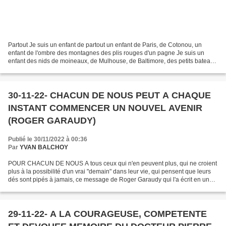
Partout Je suis un enfant de partout un enfant de Paris, de Cotonou, un
enfant de l'ombre des montagnes des plis rouges d'un pagne Je suis un
enfant des nids de moineaux, de Mulhouse, de Baltimore, des petits bateaux
de la baie de Rio et pire encore je...
30-11-22- CHACUN DE NOUS PEUT A CHAQUE
INSTANT COMMENCER UN NOUVEL AVENIR
(ROGER GARAUDY)
Publié le 30/11/2022 à 00:36
Par
YVAN BALCHOY
POUR CHACUN DE NOUS A tous ceux qui n'en peuvent plus, qui ne croient
plus à la possibilité d'un vrai "demain" dans leur vie, qui pensent que leurs
dés sont pipés à jamais, ce message de Roger Garaudy qui l'a écrit en un
texte où il parlait du Christ...
29-11-22- A LA COURAGEUSE, COMPETENTE