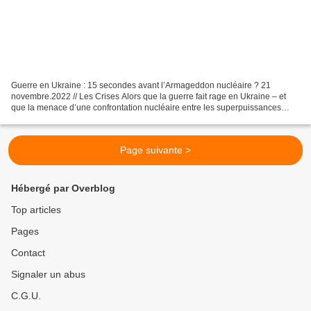
Guerre en Ukraine : 15 secondes avant l’Armageddon nucléaire ? 21
novembre.2022 // Les Crises Alors que la guerre fait rage en Ukraine – et
que la menace d’une confrontation nucléaire entre les superpuissances
continue de s’intensifier – l’OTAN est-il...
Page suivante >
Hébergé par Overblog
Top articles
Pages
Contact
Signaler un abus
C.G.U.