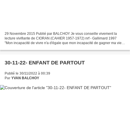
29 Novembre 2015 Publié par BALCHOY Je vous conseille vivement la
lecture vivifiante de CIORAN (CAHIER 1957-1972) nrf - Gallimard 1997
"Mon incapacité de vivre n'a d'égale que mon incapacité de gagner ma vie.
L'argent n'adhère pas à ma peau. Je suis parvenu...
30-11-22- ENFANT DE PARTOUT
Publié le 30/11/2022 à 00:39
Par
YVAN BALCHOY