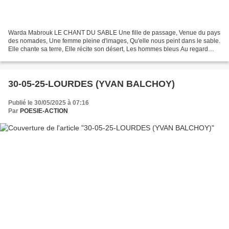
Warda Mabrouk LE CHANT DU SABLE Une fille de passage, Venue du pays
des nomades, Une femme pleine d'images, Qu'elle nous peint dans le sable.
Elle chante sa terre, Elle récite son désert, Les hommes bleus Au regard
lumineux, Les femmes aussi actives Que...
30-05-25-LOURDES (YVAN BALCHOY)
Publié le 30/05/2025 à 07:16
Par
POESIE-ACTION