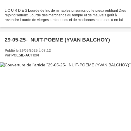
L O U R D E S Lourde de fric de minables prisunics où le pieux oubliant Dieu
rejoint l'odieux. Lourde des marchands du temple et de mauvais goût à
revendre Lourde de vierges lumineuses et de madonnes hideuses à en faire
perdre la foi au Christ en croix...
29-05-25- NUIT-POEME (YVAN BALCHOY)
Publié le 29/05/2025 à 07:12
Par
POESIE-ACTION