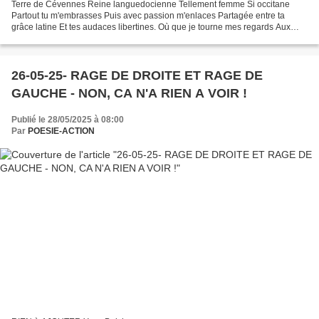
Terre de Cévennes Reine languedocienne Tellement femme Si occitane
Partout tu m'embrasses Puis avec passion m'enlaces Partagée entre ta
grâce latine Et tes audaces libertines. Où que je tourne mes regards Aux
quatre coins de ton terroir Tu m'offres les...
26-05-25- RAGE DE DROITE ET RAGE DE
GAUCHE - NON, CA N'A RIEN A VOIR !
Publié le 28/05/2025 à 08:00
Par
POESIE-ACTION