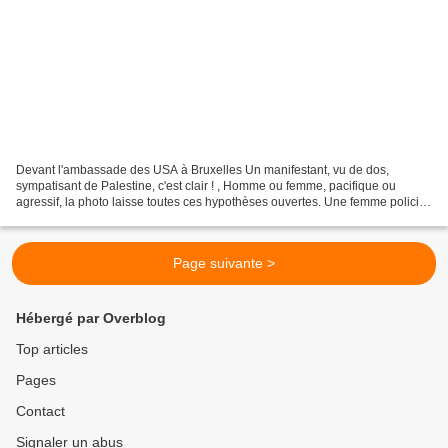
Devant l'ambassade des USA à Bruxelles Un manifestant, vu de dos,
sympatisant de Palestine, c'est clair ! , Homme ou femme, pacifique ou
agressif, la photo laisse toutes ces hypothèses ouvertes. Une femme policier
tout à la fois frèle par son visage,...
Page suivante >
Hébergé par Overblog
Top articles
Pages
Contact
Signaler un abus