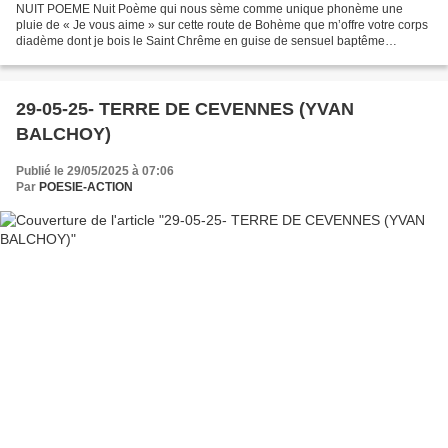
NUIT POEME Nuit Poème qui nous sème comme unique phonème une
pluie de « Je vous aime » sur cette route de Bohème que m’offre votre corps
diadème dont je bois le Saint Chrême en guise de sensuel baptême
Musique épique épousant nos étreintes rythmiques...
29-05-25- TERRE DE CEVENNES (YVAN
BALCHOY)
Publié le 29/05/2025 à 07:06
Par
POESIE-ACTION