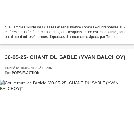
cueil articles 2-lutte des classes et renaissance commu Pour répondre aux
critères d’austérité de Maastricht (sans lesquels l’euro est impossible!) tout
en alimentant les énormes dépenses d’armement exigées par Trump et
répercutées par le trio Macron/Merz/von...
30-05-25- CHANT DU SABLE (YVAN BALCHOY)
Publié le 30/05/2025 à 08:06
Par
POESIE-ACTION