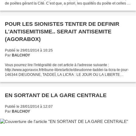
de poètes gérant la Cité. C’est que, a priori, les qualités du poète et celles du
politique, de l’homme d’action,...
POUR LES SIONISTES TENTER DE DEFINIR
L'ANTISEMITISME.. SERAIT ANTISEMITE
(AGORABOX)
Publié le 29/01/2014 à 10:25
Par
BALCHOY
Vous pourrez lire l'intégralité de cet article à l'adresse suivante :
http://www.agoravox.fr/tribune-libre/article/dieudonne-taddei-la-licra-le-jour-
146344 DIEUDONNE, TADDEÏ, LA LICRA : LE JOUR OU LA LIBERTE
VACILLA (AGORABOX) Le 10 Janvier 2014, dans...
EN SORTANT DE LA GARE CENTRALE
Publié le 28/01/2014 à 12:07
Par
BALCHOY