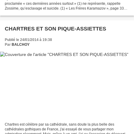
proclamée « ces dernières années surtout » (1) ne représente, rappelle
Zossime, qu’esclavage et suicide. (1) « Les Frères Karamazov », page 337
La « liberté moderne » proclame l’assouvissement...
CHARTRES ET SON PIQUE-ASSIETTES
Publié le 24/01/2014 à 19:38
Par
BALCHOY
Chartres est célèbre par sa cathédrale, sans doute la plus belle des
cathédrales gothiques de France, j'ai essayé de vous partager mon