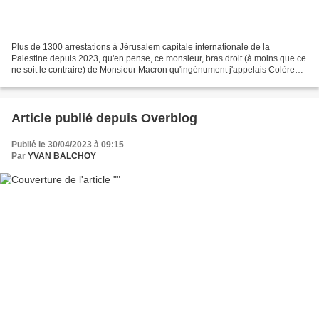
Plus de 1300 arrestations à Jérusalem capitale internationale de la
Palestine depuis 2023, qu'en pense, ce monsieur, bras droit (à moins que ce
ne soit le contraire) de Monsieur Macron qu'ingénument j'appelais Colère
alors qu'en réalité, soupçonné de...
Article publié depuis Overblog
Publié le 30/04/2023 à 09:15
Par
YVAN BALCHOY