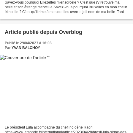
Savez-vous pourquoi Ellezelles m'ensorcèle ? C'est que j'y retrouve ma
belle et son étrange merveille Savez-vous pourquoi Bruxelles en mon coeur
étincelle ? C'est qu'il rime à mes oreilles avec le joli nom de ma belle. Tant
de demoiselles me croisent...
Article publié depuis Overblog
Publié le 29/04/2023 à 16:08
Par
YVAN BALCHOY
Le président Lula accompagne du chef indigène Raoni
https://www.lemonde.fr/international/article/2023/04/28/bresil-lula-signe-des-