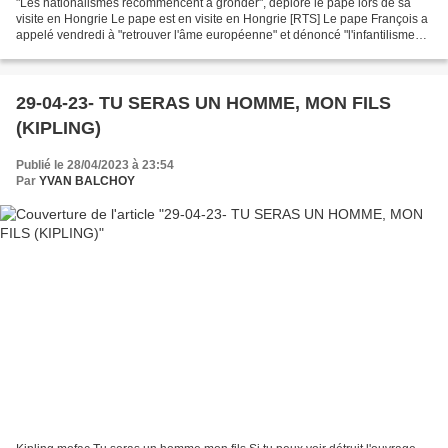
"Les nationalismes recommencent à gronder", déplore le pape lors de sa
visite en Hongrie Le pape est en visite en Hongrie [RTS] Le pape François a
appelé vendredi à "retrouver l'âme européenne" et dénoncé "l'infantilisme
belliqueux" sur fond de montée...
29-04-23- TU SERAS UN HOMME, MON FILS
(KIPLING)
Publié le 28/04/2023 à 23:54
Par
YVAN BALCHOY