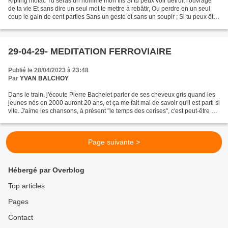
Kipling mofac Tu seras un homme mon fils Si tu peux voir détruit l'ouvrage
de ta vie Et sans dire un seul mot te mettre à rebâtir, Ou perdre en un seul
coup le gain de cent parties Sans un geste et sans un soupir ; Si tu peux être
amant sans être fou...
29-04-29- MEDITATION FERROVIAIRE
Publié le 28/04/2023 à 23:48
Par
YVAN BALCHOY
Dans le train, j'écoute Pierre Bachelet parler de ses cheveux gris quand les
jeunes nés en 2000 auront 20 ans, et ça me fait mal de savoir qu'il est parti si
vite. J'aime les chansons, à présent "le temps des cerises", c'est peut-être un
peu comme l'accordéon...
Page suivante >
Hébergé par Overblog
Top articles
Pages
Contact