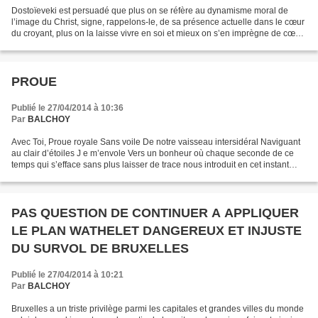
Dostoïeveki est persuadé que plus on se réfère au dynamisme moral de
l’image du Christ, signe, rappelons-le, de sa présence actuelle dans le cœur
du croyant, plus on la laisse vivre en soi et mieux on s’en imprègne de cœur
et d’intelligence, plus on prendra...
PROUE
Publié le 27/04/2014 à 10:36
Par
BALCHOY
Avec Toi, Proue royale Sans voile De notre vaisseau intersidéral Naviguant
au clair d’étoiles J e m’envole Vers un bonheur où chaque seconde de ce
temps qui s’efface sans plus laisser de trace nous introduit en cet instant
d’éternelle présence que nous...
PAS QUESTION DE CONTINUER A APPLIQUER
LE PLAN WATHELET DANGEREUX ET INJUSTE
DU SURVOL DE BRUXELLES
Publié le 27/04/2014 à 10:21
Par
BALCHOY
Bruxelles a un triste privilège parmi les capitales et grandes villes du monde