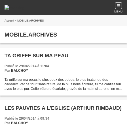
MENU
Accueil
» MOBILE.ARCHIVES
MOBILE.ARCHIVES
TA GRIFFE SUR MA PEAU
Publié le 29/04/2014 à 11:04
Par
BALCHOY
Ta griffe sur ma peau, le plus doux des bobos, le plus inattendu des
cadeaux. Par ce "oui" sans rature, de ta plus belle écriture, tu me confies ton
aveu le plus pur. Cette zébrure écarlate, gravée de ta main si adroite, en moi
fait date de cette alliance,...
LES PAUVRES A L'EGLISE (ARTHUR RIMBAUD)
Publié le 29/04/2014 à 09:34
Par
BALCHOY