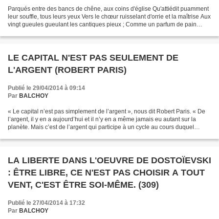
Parqués entre des bancs de chêne, aux coins d'église Qu'attiédit puamment
leur souffle, tous leurs yeux Vers le chœur ruisselant d'orrie et la maîtrise Aux
vingt gueules gueulant les cantiques pieux ; Comme un parfum de pain
humant l'odeur de cire, Heureux,...
LE CAPITAL N'EST PAS SEULEMENT DE
L'ARGENT (ROBERT PARIS)
Publié le 29/04/2014 à 09:14
Par
BALCHOY
« Le capital n’est pas simplement de l’argent », nous dit Robert Paris. « De
l’argent, il y en a aujourd’hui et il n’y en a même jamais eu autant sur la
planète. Mais c’est de l’argent qui participe à un cycle au cours duquel
encore plus de travail va...
LA LIBERTE DANS L'OEUVRE DE DOSTOÏEVSKI
: ÊTRE LIBRE, CE N'EST PAS CHOISIR A TOUT
VENT, C'EST ÊTRE SOI-MÊME. (309)
Publié le 27/04/2014 à 17:32
Par
BALCHOY