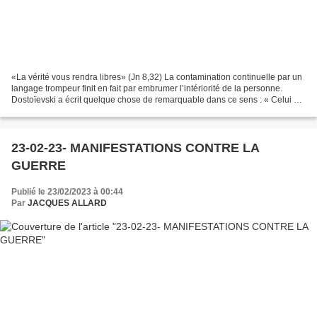
«La vérité vous rendra libres» (Jn 8,32) La contamination continuelle par un
langage trompeur finit en fait par embrumer l’intériorité de la personne.
Dostoïevski a écrit quelque chose de remarquable dans ce sens : « Celui qui
se ment à soi-même et écoute...
23-02-23- MANIFESTATIONS CONTRE LA
GUERRE
Publié le 23/02/2023 à 00:44
Par
JACQUES ALLARD