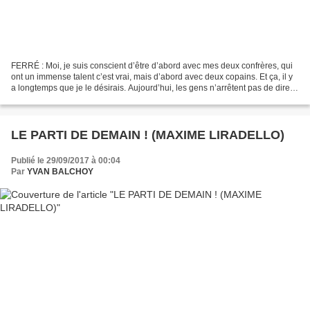
FERRÉ : Moi, je suis conscient d’être d’abord avec mes deux confrères, qui
ont un immense talent c’est vrai, mais d’abord avec deux copains. Et ça, il y
a longtemps que je le désirais. Aujourd’hui, les gens n’arrêtent pas de dire : "
Qu’est ce que c’est...
LE PARTI DE DEMAIN ! (MAXIME LIRADELLO)
Publié le 29/09/2017 à 00:04
Par
YVAN BALCHOY