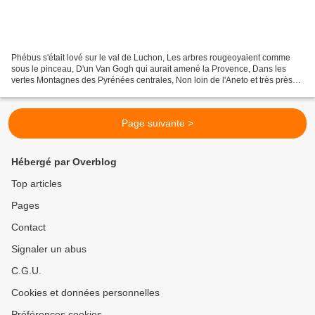
Phébus s'était lové sur le val de Luchon, Les arbres rougeoyaient comme
sous le pinceau, D'un Van Gogh qui aurait amené la Provence, Dans les
vertes Montagnes des Pyrénées centrales, Non loin de l'Aneto et très près
du Vénasque. Mais tout ce verdoiement...
Page suivante >
Hébergé par Overblog
Top articles
Pages
Contact
Signaler un abus
C.G.U.
Cookies et données personnelles
Préférences cookies