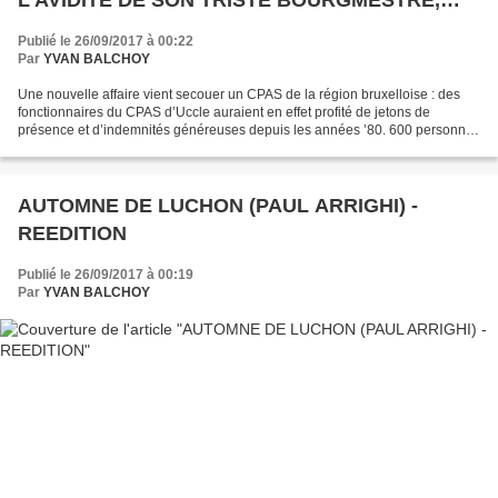
SECOUE A NOUVEAU PAR DES INCIVILITES AU
Publié le 26/09/2017 à 00:22
CPAS
Par
YVAN BALCHOY
Une nouvelle affaire vient secouer un CPAS de la région bruxelloise : des
fonctionnaires du CPAS d’Uccle auraient en effet profité de jetons de
présence et d’indemnités généreuses depuis les années ’80. 600 personnes
travaillent au CPAS d’Uccle dont,...
AUTOMNE DE LUCHON (PAUL ARRIGHI) -
REEDITION
Publié le 26/09/2017 à 00:19
Par
YVAN BALCHOY