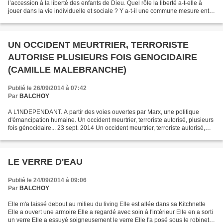
l’accession à la liberté des enfants de Dieu. Quel rôle la liberté a-t-elle à
jouer dans la vie individuelle et sociale ? Y a-t-il une commune mesure entre
ces deux niveaux de moralité...
UN OCCIDENT MEURTRIER, TERRORISTE
AUTORISE PLUSIEURS FOIS GENOCIDAIRE
(CAMILLE MALEBRANCHE)
Publié le 26/09/2014 à 07:42
Par
BALCHOY
A L'INDEPENDANT. A partir des voies ouvertes par Marx, une politique
d'émancipation humaine. Un occident meurtrier, terroriste autorisé, plusieurs
fois génocidaire... 23 sept. 2014 Un occident meurtrier, terroriste autorisé,
plusieurs fois génocidaire......
LE VERRE D'EAU
Publié le 24/09/2014 à 09:06
Par
BALCHOY
Elle m'a laissé debout au milieu du living Elle est allée dans sa Kitchnette
Elle a ouvert une armoire Elle a regardé avec soin à l'intérieur Elle en a sorti
un verre Elle a essuyé soigneusement le verre Elle l'a posé sous le robinet