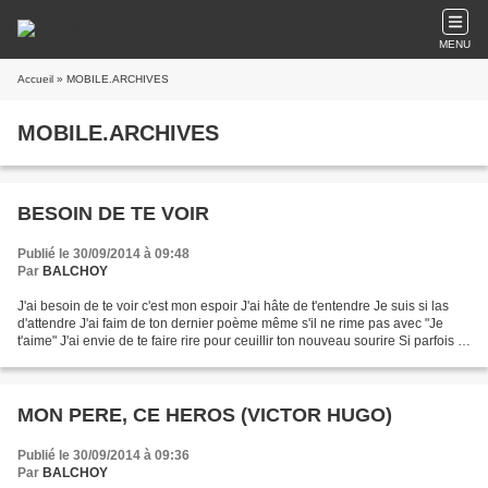
MENU
Accueil
» MOBILE.ARCHIVES
MOBILE.ARCHIVES
BESOIN DE TE VOIR
Publié le 30/09/2014 à 09:48
Par
BALCHOY
J'ai besoin de te voir c'est mon espoir J'ai hâte de t'entendre Je suis si las
d'attendre J'ai faim de ton dernier poème même s'il ne rime pas avec "Je
t'aime" J'ai envie de te faire rire pour ceuillir ton nouveau sourire Si parfois tu
m'es morsure, je...
MON PERE, CE HEROS (VICTOR HUGO)
Publié le 30/09/2014 à 09:36
Par
BALCHOY