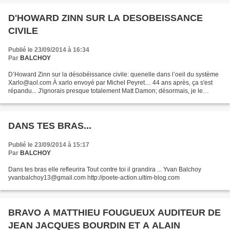
D'HOWARD ZINN SUR LA DESOBEISSANCE
CIVILE
Publié le 23/09/2014 à 16:34
Par
BALCHOY
D’Howard Zinn sur la désobéissance civile: quenelle dans l’oeil du système
Xarlo@aol.com À xarlo envoyé par Michel Peyret.... 44 ans après, ça s'est
répandu... J'ignorais presque totalement Matt Damon; désormais, je le
suivrai d'un peu plus près... Matt...
DANS TES BRAS...
Publié le 23/09/2014 à 15:17
Par
BALCHOY
Dans tes bras elle refleurira Tout contre toi il grandira ... Yvan Balchoy
yvanbalchoy13@gmail.com http://poete-action.ultim-blog.com
BRAVO A MATTHIEU FOUGUEUX AUDITEUR DE
JEAN JACQUES BOURDIN ET A ALAIN