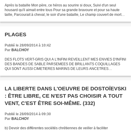
Après la bataille Mon père, ce héros au sourire si doux, Suivi d'un seul
housard qu'il aimait entre tous Pour sa grande bravoure et pour sa haute
taille, Parcourait à cheval, le soir d'une bataille, Le champ couvert de morts
sur qui tombait la nuit. Il...
PLAGES
Publié le 28/09/2014 à 10:42
Par
BALCHOY
DES FLOTS VERT-GRIS QUI A L'INFINI REVEILLENT MES ENVIES D'INFINI
DES BANDES DE SABLE PARSEMEES DE BRILLANTS COQUILLAGES
QUI SONT AUSSI CIMETIERES MARINS DE LEURS ANCETRES
FOSSILES. DE RUSTIQUES VILLAS D'OU JE J'AI ENVIE DE VOIR SORTIR
LES FANTOMES DE...
LA LIBERTE DANS L'OEUVRE DE DOSTOÏEVSKI
: ÊTRE LIBRE, CE N'EST PAS CHOISIR A TOUT
VENT, C'EST ÊTRE SOI-MÊME. (332)
Publié le 28/09/2014 à 09:30
Par
BALCHOY
b) Devoir des différentes sociétés chrétiennes de veiller à faciliter