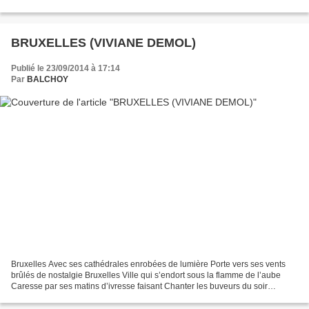
Elle a rempli le...
BRUXELLES (VIVIANE DEMOL)
Publié le 23/09/2014 à 17:14
Par
BALCHOY
Bruxelles Avec ses cathédrales enrobées de lumière Porte vers ses vents
brûlés de nostalgie Bruxelles Ville qui s’endort sous la flamme de l’aube
Caresse par ses matins d’ivresse faisant Chanter les buveurs du soir
Bruxelles Au bon vieux temps de la gueuse...