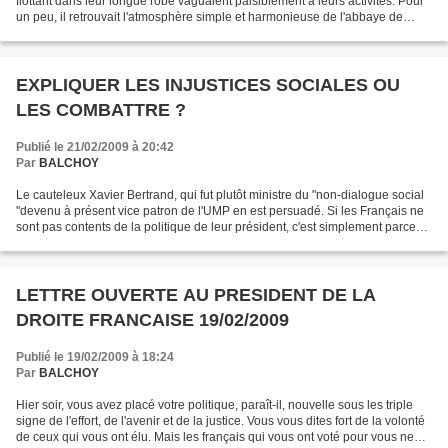
flottant dans leur longue robe vaguaient paisiblement à leurs activités. Pour
un peu, il retrouvait l'atmosphère simple et harmonieuse de l'abbaye de
Maredsous de son enfance,...
EXPLIQUER LES INJUSTICES SOCIALES OU
LES COMBATTRE ?
Publié le 21/02/2009 à 20:42
Par
BALCHOY
Le cauteleux Xavier Bertrand, qui fut plutôt ministre du "non-dialogue social
"devenu à présent vice patron de l'UMP en est persuadé. Si les Français ne
sont pas contents de la politique de leur président, c'est simplement parce
qu'on ne leur a pas assez...
LETTRE OUVERTE AU PRESIDENT DE LA
DROITE FRANCAISE 19/02/2009
Publié le 19/02/2009 à 18:24
Par
BALCHOY
Hier soir, vous avez placé votre politique, paraît-il, nouvelle sous les triple
signe de l'effort, de l'avenir et de la justice. Vous vous dites fort de la volonté
de ceux qui vous ont élu. Mais les français qui vous ont voté pour vous ne