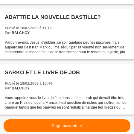
savaient pas...
ABATTRE LA NOUVELLE BASTILLE?
Publié le 18/02/2009 à 11:16
Par
BALCHOY
Pardonne-moi, Jésus, d'oublier ,ce soir quelque peu tes maximes mais
aujourd'hui c'est Karl Marx qui me séduit par sa volonté non seulement de
comprendre le monde mais de le transformer pour le rendre plus juste, plus
humain. Je sais que Brel, notre poète...
SARKO ET LE LIVRE DE JOB
Publié le 18/02/2009 à 10:44
Par
BALCHOY
Vous rappelez-vous le livre de Job dans la bible-torah qui devrait être très
chère au Président de la France. Il est question de riches qui s'offrent un bon
banquet tandis que les pauvres en sont réduits à manger les miettes qui
tombent de la table. Et...
Page suivante >