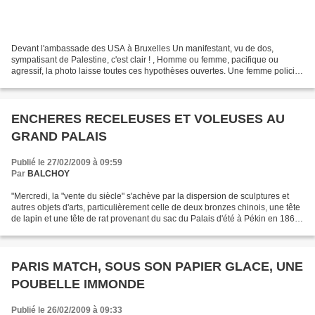
Devant l'ambassade des USA à Bruxelles Un manifestant, vu de dos,
sympatisant de Palestine, c'est clair ! , Homme ou femme, pacifique ou
agressif, la photo laisse toutes ces hypothèses ouvertes. Une femme policier
tout à la fois frèle par son visage,...
ENCHERES RECELEUSES ET VOLEUSES AU
GRAND PALAIS
Publié le 27/02/2009 à 09:59
Par
BALCHOY
"Mercredi, la "vente du siècle" s'achève par la dispersion de sculptures et
autres objets d'arts, particulièrement celle de deux bronzes chinois, une tête
de lapin et une tête de rat provenant du sac du Palais d'été à Pékin en 1860,
en dépit de l'insistance...
PARIS MATCH, SOUS SON PAPIER GLACE, UNE
POUBELLE IMMONDE
Publié le 26/02/2009 à 09:33