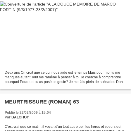
Deux ans On croit que ce qui nous aide est le temps Mais pour moi tu me
manques autant Tout me ramène à penser à toi Je cherche à comprendre
pourquoi Pourquoi tu as posé ce geste? Je me fais plein de scénarios Dont
certains me font peur comme la peste...
MEURTRISSURE (ROMAN) 63
Publié le 22/02/2009 à 15:04
Par
BALCHOY
C'est vrai que ce matin, il voyait d'un tout autre oeil les frères et soeurs qui,