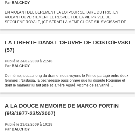
Par
BALCHOY
EN VIOLANT DELIBEREMENT LA LOI POUR SE FAIRE DU FRIC, EN
VIOLANT OUVERTEMENT LE RESPECT DE LA VIE PRIVEE DE
SEGOLENE ROYALE, (CE SERAIT LA MEME CHOSE S'IL S'AGISSAIT DE
SARKOSY CONTRE SA VOLONTE) CE CHIFFON JOURNALISTIQUE
DEVRAIT ETRE CONDAMNE NON A UNE...
LA LIBERTE DANS L'OEUVRE DE DOSTOÏEVSKI
(57)
Publié le 24/02/2009 à 21:46
Par
BALCHOY
De même, tout au long du drame, nous voyons le Prince partagé entre deux
femmes : Nastasia, la pécheresse passionnée que lui dispute Rogojine et
dont le malheur lui fait pitié et la fière Aglaé, victime de sa vanité
ombrageuse. Le dévouement du Prince...
A LA DOUCE MEMOIRE DE MARCO FORTIN
(9/3/1977-23/2/2007)
Publié le 23/02/2009 à 10:28
Par
BALCHOY