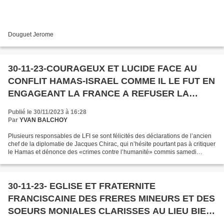
Douguet Jerome
30-11-23-COURAGEUX ET LUCIDE FACE AU
CONFLIT HAMAS-ISRAEL COMME IL LE FUT EN
ENGAGEANT LA FRANCE A REFUSER LA
GUERRE CONTRE L'IRAK DOIMINIQUE DE
Publié le 30/11/2023 à 16:28
VILLEPIN CONTINUE A HONORER LA FRANCE
Par
YVAN BALCHOY
(YB)
Plusieurs responsables de LFI se sont félicités des déclarations de l’ancien
chef de la diplomatie de Jacques Chirac, qui n’hésite pourtant pas à critiquer
le Hamas et dénonce des «crimes contre l’humanité» commis samedi
dernier en Israël. Au micro de...
30-11-23- EGLISE ET FRATERNITE
FRANCISCAINE DES FRERES MINEURS ET DES
SOEURS MONIALES CLARISSES AU LIEU BIEN
APPELE CHANT D'OISEAU