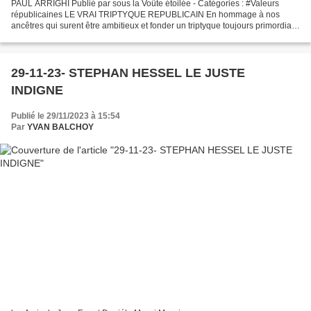
PAUL ARRIGHI Publié par sous la Voûte étoilée - Catégories : #Valeurs
républicaines LE VRAI TRIPTYQUE REPUBLICAIN En hommage à nos
ancêtres qui surent être ambitieux et fonder un triptyque toujours primordial,
jamais accompli ni vraiment réalisé. LIBERTE...
29-11-23- STEPHAN HESSEL LE JUSTE
INDIGNE
Publié le 29/11/2023 à 15:54
Par
YVAN BALCHOY