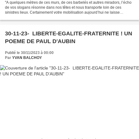
"A quelques mètres de ces murs, de ces barbelés et autres miradors, l’écho
de vos slogans résonne dans nos têtes et nous transporte loin de ces
sinistres lieux. Certainement votre mobilisation aujourd’hui ne laisse
personne indifférent ici ; si près de...
30-11-23- LIBERTE-EGALITE-FRATERNITE ! UN
POEME DE PAUL D'AUBIN
Publié le 30/11/2023 à 00:00
Par
YVAN BALCHOY