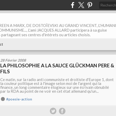
EEN A MARX, DE DOSTOÏEVSKI AU GRAND VINCENT, L'HUMAN
MUNISME..., L'ami JACQUES ALLARD participera à sa guise
rtageant ses centres d'intérets ou articles choisis.
ct
28 Février 2008
LA PHILOSOPHIE A LA SAUCE GLÜCKMAN PERE &
FILS
Ce matin, sur la radio anti communiste et droitiste d'Europe 1, dont
la couleur politique est à l'image selon moi de l'argent qui la
finance, un long commentaire élogieux sur une écrivain obnubilé
par la RDA au point de ne voir en cet état allemand qu'un...
#poesie-action