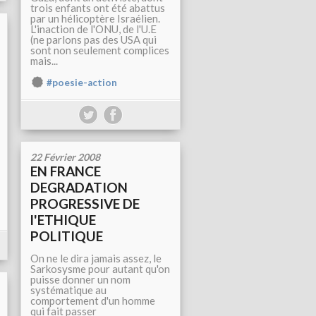
trois enfants ont été abattus
par un hélicoptère Israélien.
L'inaction de l'ONU, de l'U.E
(ne parlons pas des USA qui
sont non seulement complices
mais...
#poesie-action
22 Février 2008
EN FRANCE
DEGRADATION
PROGRESSIVE DE
l'ETHIQUE
POLITIQUE
On ne le dira jamais assez, le
Sarkosysme pour autant qu'on
puisse donner un nom
systématique au
comportement d'un homme
qui fait passer