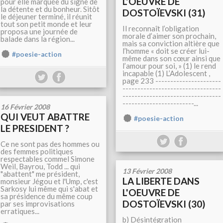
L'OEUVRE DE
pour elle marquée du signe de
la détente et du bonheur. Sitôt
DOSTOÏEVSKI (31)
le déjeuner terminé, il réunit
tout son petit monde et leur
Il reconnaît l’obligation
proposa une journée de
morale d’aimer son prochain,
balade dans la région...
mais sa conviction altière que
l’homme « doit se créer lui-
#poesie-action
même dans son cœur ainsi que
l’amour pour soi, » (1) le rend
incapable (1) L’Adolescent ,
page 233 ----------------------
---------------------------------
---------------------------------
------------------------...
16 Février 2008
QUI VEUT ABATTRE
#poesie-action
LE PRESIDENT ?
Ce ne sont pas des hommes ou
des femmes politiques
respectables commel Simone
Weil, Bayrou, Todd ... qui
13 Février 2008
"abattent" me président,
LA LIBERTE DANS
monsieur Jégou et l'Ump, c'est
Sarkosy lui même qui s'abat et
L'OEUVRE DE
sa présidence du même coup
DOSTOÏEVSKI (30)
par ses improvisations
erratiques...
b) Désintégration