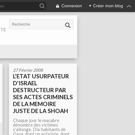
Connexion
+
Créer mon blog
ITE
27 Février 2008
L'ETAT USURPATEUR
D'ISRAEL
DESTRUCTEUR PAR
SES ACTES CRIMINELS
DE LA MEMOIRE
JUSTE DE LA SHOAH
Chaque jour le macabre
dénombre des victimes
s'allonge. Dix habitants de
Gaza, dont un activiste, dont