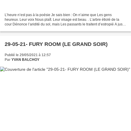
L’heure n’est pas à la poésie Je sais bien : On n’aime que Les gens
heureux. Leur voix Nous plaît. Leur visage est beau. . L’arbre étiolé de la
cour Dénonce l’aridité du sol, mais Les passants le traitent d’estropié A juste
titre. . Je ne vois Ni les...
29-05-21- FURY ROOM (LE GRAND SOIR)
Publié le 29/05/2021 à 12:57
Par
YVAN BALCHOY