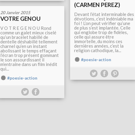
(CARMEN PEREZ)
20 Janvier 2015
Devant l’état interminable des
VOTRE GENOU
dévotions, c’est indéniable ma
foi ! L’on peut vérifier qu’une
de plus s’est implantée. Celle
V O T R E G E N O U Rond
qui englobe trop de fidèles,
comme un galet mieux ciselé
celle qui assure être
qu’un bracelet habillé de
immortelle, du moins ces
dentelle déshabillé tellement
dernières années, c’est la
charnel qu’en un instant
religion cathodique, la...
abolissant le temps effaçant
l’écran trop présent gommant
le son assourdissant il
#poesie-action
m’entraîne dans un film inédit
qui...
#poesie-action