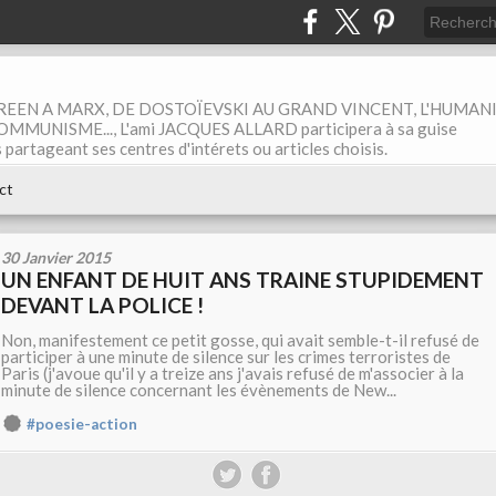
EEN A MARX, DE DOSTOÏEVSKI AU GRAND VINCENT, L'HUMAN
MUNISME..., L'ami JACQUES ALLARD participera à sa guise
rtageant ses centres d'intérets ou articles choisis.
ct
30 Janvier 2015
UN ENFANT DE HUIT ANS TRAINE STUPIDEMENT
DEVANT LA POLICE !
Non, manifestement ce petit gosse, qui avait semble-t-il refusé de
participer à une minute de silence sur les crimes terroristes de
Paris (j'avoue qu'il y a treize ans j'avais refusé de m'associer à la
minute de silence concernant les évènements de New...
#poesie-action