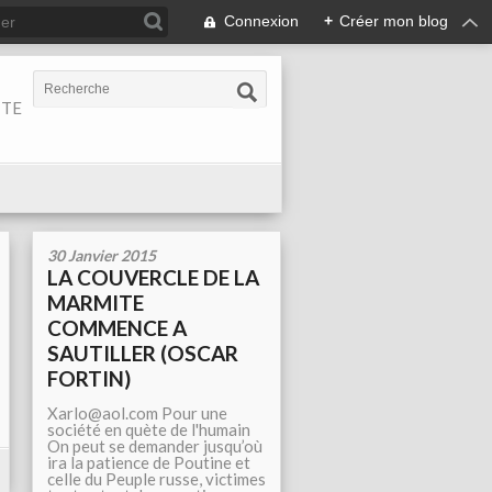
Connexion
+
Créer mon blog
ITE
30 Janvier 2015
LA COUVERCLE DE LA
MARMITE
COMMENCE A
SAUTILLER (OSCAR
FORTIN)
Xarlo@aol.com Pour une
société en quète de l'humain
On peut se demander jusqu’où
ira la patience de Poutine et
celle du Peuple russe, victimes