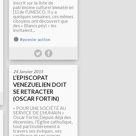
inscrit sur la liste de
patrimoine culturel immatériel
[1] de l’UNESCO, Il y a
quelques semaines, ces mêmes
citoyens ont découvert que
des « Blancs péyi » les
invitaient...
#poesie-action
24 Janvier 2015
L'EPISCOPAT
VENEZUELIEN DOIT
SE RETRACTER
(OSCAR FORTIN)
« POUR UNE SOCIÉTÉ AU
SERVICE DE L'HUMAIN »
Oscar Fortin Depuis déjà des
décennies, l’Église catholique,
tout particulièrement à
travers ses évêques, ses
cardinaux et ses nonces