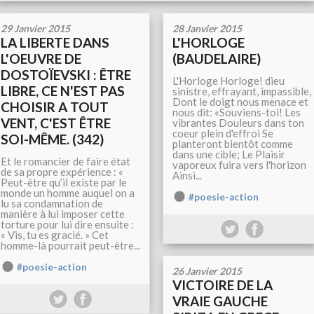
29 Janvier 2015
28 Janvier 2015
LA LIBERTE DANS
L'HORLOGE
L'OEUVRE DE
(BAUDELAIRE)
DOSTOÏEVSKI : ÊTRE
L'Horloge Horloge! dieu
LIBRE, CE N'EST PAS
sinistre, effrayant, impassible,
Dont le doigt nous menace et
CHOISIR A TOUT
nous dit: «Souviens-toi! Les
VENT, C'EST ÊTRE
vibrantes Douleurs dans ton
coeur plein d'effroi Se
SOI-MÊME. (342)
planteront bientôt comme
dans une cible; Le Plaisir
Et le romancier de faire état
vaporeux fuira vers l'horizon
de sa propre expérience : «
Ainsi...
Peut-être qu’il existe par le
monde un homme auquel on a
#poesie-action
lu sa condamnation de
manière à lui imposer cette
torture pour lui dire ensuite :
« Vis, tu es gracié. » Cet
homme-là pourrait peut-être...
#poesie-action
26 Janvier 2015
VICTOIRE DE LA
VRAIE GAUCHE