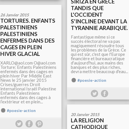
SIRIZA EN GRECE
TANDIS QUE
L'OCCIDENT
26 Janvier 2015
TORTURES. ENFANTS
S'INCLINE DEVANT LA
PALESTINIENS
TYRANNIE ARABIQUE.
PALESTINIENS
Fantastique même si ce
ENFERMES DANS DES
succès électoral ne va pas
magiquement résoudre tous
CAGES EN PLEIN
les problèmes de la Grèce. Ce
HIVER GLACIAL
qui est sûr, c'est que l'Europe
financière et bureaucratique
XARLO@aol.com O@aol.com
d'aujourd'hui, aux mains des
Torture: Enfants Palestiniens
banques et des plus riches,
enfermés dans des cages en
devra mettre beaucoup d'eau...
plein hiver Par Middle East
News le 25 janvier 2015
#poesie-action
Crises/guerres Droit
international Israël Palestine
Enfants Palestiniens
enfermés dans des cages à
l’extérieur et en plein...
#poesie-action
20 Janvier 2015
LA RELIGION
CATHODIQUE