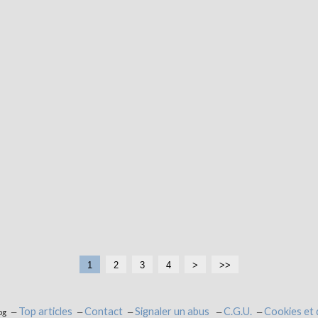
1
2
3
4
>
>>
Top articles
Contact
Signaler un abus
C.G.U.
Cookies et
og