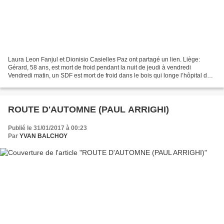
Laura Leon Fanjul et Dionisio Casielles Paz ont partagé un lien. Liège:
Gérard, 58 ans, est mort de froid pendant la nuit de jeudi à vendredi
Vendredi matin, un SDF est mort de froid dans le bois qui longe l’hôpital de
la… Partager Par lameuse.be Laura...
ROUTE D'AUTOMNE (PAUL ARRIGHI)
Publié le 31/01/2017 à 00:23
Par
YVAN BALCHOY