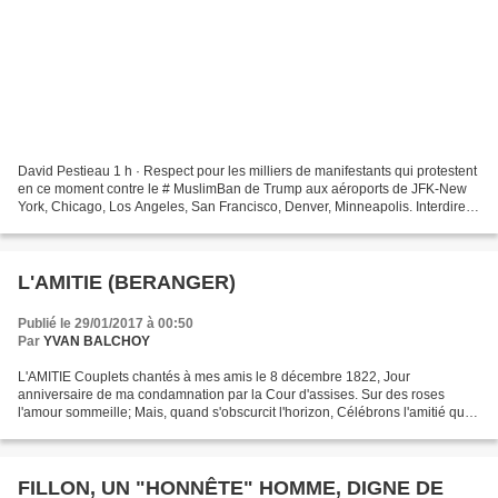
David Pestieau 1 h · Respect pour les milliers de manifestants qui protestent
en ce moment contre le # MuslimBan de Trump aux aéroports de JFK-New
York, Chicago, Los Angeles, San Francisco, Denver, Minneapolis. Interdire
pour au moins 90 jours l'entrée...
L'AMITIE (BERANGER)
Publié le 29/01/2017 à 00:50
Par
YVAN BALCHOY
L'AMITIE Couplets chantés à mes amis le 8 décembre 1822, Jour
anniversaire de ma condamnation par la Cour d'assises. Sur des roses
l'amour sommeille; Mais, quand s'obscurcit l'horizon, Célébrons l'amitié qui
veille À la porte d'une prison. Tyran aussi,...
FILLON, UN "HONNÊTE" HOMME, DIGNE DE