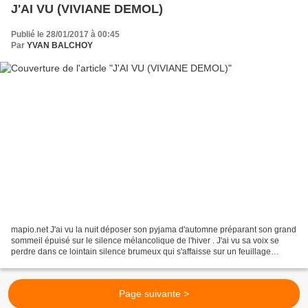
J'AI VU (VIVIANE DEMOL)
Publié le 28/01/2017 à 00:45
Par
YVAN BALCHOY
mapio.net J'ai vu la nuit déposer son pyjama d'automne préparant son grand
sommeil épuisé sur le silence mélancolique de l'hiver . J'ai vu sa voix se
perdre dans ce lointain silence brumeux qui s'affaisse sur un feuillage
tombant sur un ruisseau gélé...
Page suivante >