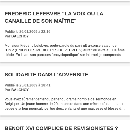
FREDERIC LEFEBVRE "LA VOIX OU LA
CANAILLE DE SON MAÎTRE"
Publié le 26/01/2009 à 22:16
Par
BALCHOY
Monsieur Frédéric Lefebvre, porte-parole du parti ultra-conservateur de
l'UMP (UNION DES MEDIOCRES DU PEUPLE ?) aurait du vivre au XIX ème
siècle. En lisant son parcours "encyclopédique" sur internel, je comprends
mieux pourquoi lié au fric, comme cul...
SOLIDARITE DANS L'ADVERSITE
Publié le 25/01/2009 à 18:41
Par
BALCHOY
Vous avez sûrement entendu parler du drame horrible de Termonde en
Belgique. Un jeune homme de 20 ans entre dans une crêche, s'attaque aux
bébés et à leur puéricultrice, tue deux enfants et une maîtresse et blesse de
nombreuses autres personnes. Je ne...
BENOIT XVI COMPLICE DE REVISIONISTES ?