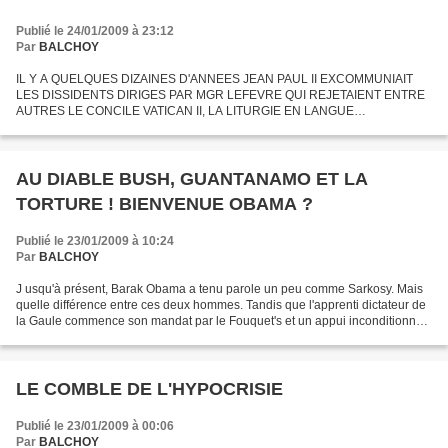
Publié le 24/01/2009 à 23:12
Par
BALCHOY
IL Y A QUELQUES DIZAINES D'ANNEES JEAN PAUL II EXCOMMUNIAIT
LES DISSIDENTS DIRIGES PAR MGR LEFEVRE QUI REJETAIENT ENTRE
AUTRES LE CONCILE VATICAN II, LA LITURGIE EN LANGUE
VERNACULAIRE TOUT EN PROFESSANT DES IDEES D'EXTREME
DROITE COMME LE COLONIALISME....
AU DIABLE BUSH, GUANTANAMO ET LA
TORTURE ! BIENVENUE OBAMA ?
Publié le 23/01/2009 à 10:24
Par
BALCHOY
J usqu'à présent, Barak Obama a tenu parole un peu comme Sarkosy. Mais
quelle différence entre ces deux hommes. Tandis que l'apprenti dictateur de
la Gaule commence son mandat par le Fouquet's et un appui inconditionnel
aux plus riches d'autant plus qu'ils...
LE COMBLE DE L'HYPOCRISIE
Publié le 23/01/2009 à 00:06
Par
BALCHOY