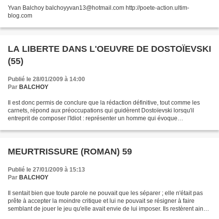
Yvan Balchoy balchoyyvan13@hotmail.com http://poete-action.ultim-
blog.com
LA LIBERTE DANS L'OEUVRE DE DOSTOÏEVSKI
(55)
Publié le 28/01/2009 à 14:00
Par
BALCHOY
Il est donc permis de conclure que la rédaction définitive, tout comme les
carnets, répond aux préoccupations qui guidèrent Dostoïevski lorsqu'il
entreprit de composer l'Idiot : représenter un homme qui évoque
irrésistiblement par tout son être et tout...
MEURTRISSURE (ROMAN) 59
Publié le 27/01/2009 à 15:13
Par
BALCHOY
Il sentait bien que toute parole ne pouvait que les séparer ; elle n'était pas
prête à accepter la moindre critique et lui ne pouvait se résigner à faire
semblant de jouer le jeu qu'elle avait envie de lui imposer. Ils restèrent ainsi
de longues minutes...