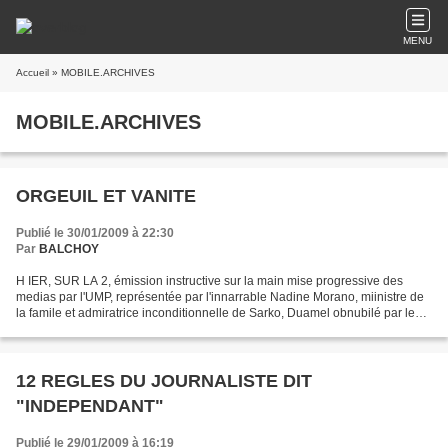
MENU
Accueil
» MOBILE.ARCHIVES
MOBILE.ARCHIVES
ORGEUIL ET VANITE
Publié le 30/01/2009 à 22:30
Par
BALCHOY
H IER, SUR LA 2, émission instructive sur la main mise progressive des
medias par l'UMP, représentée par l'innarrable Nadine Morano, miinistre de
la famile et admiratrice inconditionnelle de Sarko, Duamel obnubilé par le
caractère prétendu bonapartiste...
12 REGLES DU JOURNALISTE DIT
"INDEPENDANT"
Publié le 29/01/2009 à 16:19