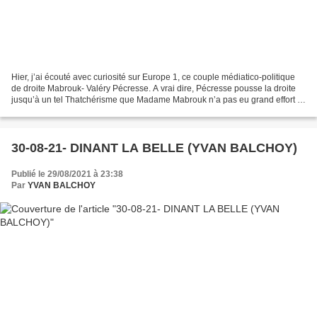
Hier, j’ai écouté avec curiosité sur Europe 1, ce couple médiatico-politique
de droite Mabrouk- Valéry Pécresse. A vrai dire, Pécresse pousse la droite
jusqu’à un tel Thatchérisme que Madame Mabrouk n’a pas eu grand effort à
faire pour l’exciter ni non...
30-08-21- DINANT LA BELLE (YVAN BALCHOY)
Publié le 29/08/2021 à 23:38
Par
YVAN BALCHOY