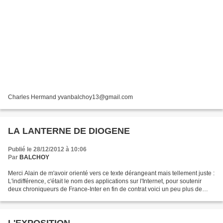
Charles Hermand yvanbalchoy13@gmail.com
LA LANTERNE DE DIOGENE
Publié le 28/12/2012 à 10:06
Par
BALCHOY
Merci Alain de m'avoir orienté vers ce texte dérangeant mais tellement juste :
L'indifférence, c'était le nom des applications sur l'Internet, pour soutenir
deux chroniqueurs de France-Inter en fin de contrat voici un peu plus de
deux ans. Déjà, le titre...