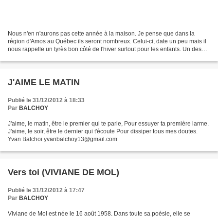
Nous n'en n'aurons pas cette année à la maison. Je pense que dans la
région d'Amos au Québec ils seront nombreux. Celui-ci, date un peu mais il
nous rappelle un tyrès bon côté de l'hiver surtout pour les enfants. Un des
plaisirs de l'hiver pour les enfants...
J'AIME LE MATIN
Publié le 31/12/2012 à 18:33
Par
BALCHOY
J'aime, le matin, être le premier qui te parle, Pour essuyer ta première larme.
J'aime, le soir, être le dernier qui t'écoute Pour dissiper tous mes doutes.
Yvan Balchoi yvanbalchoy13@gmail.com
Vers toi (VIVIANE DE MOL)
Publié le 31/12/2012 à 17:47
Par
BALCHOY
Viviane de Mol est née le 16 août 1958. Dans toute sa poésie, elle se