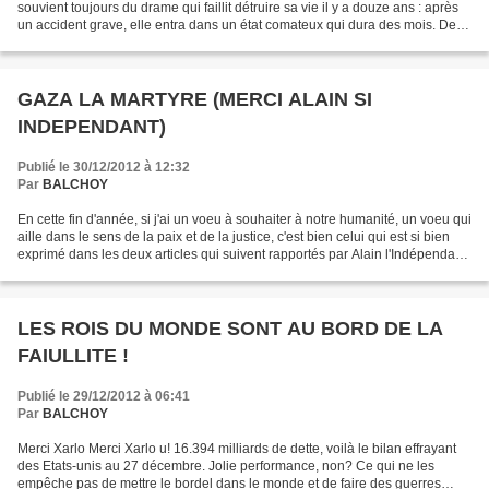
souvient toujours du drame qui faillit détruire sa vie il y a douze ans : après
un accident grave, elle entra dans un état comateux qui dura des mois. Deux
ans après, elle a commencé...
GAZA LA MARTYRE (MERCI ALAIN SI
INDEPENDANT)
Publié le 30/12/2012 à 12:32
Par
BALCHOY
En cette fin d'année, si j'ai un voeu à souhaiter à notre humanité, un voeu qui
aille dans le sens de la paix et de la justice, c'est bien celui qui est si bien
exprimé dans les deux articles qui suivent rapportés par Alain l'Indépendant.
Entre la joie...
LES ROIS DU MONDE SONT AU BORD DE LA
FAIULLITE !
Publié le 29/12/2012 à 06:41
Par
BALCHOY
Merci Xarlo Merci Xarlo u! 16.394 milliards de dette, voilà le bilan effrayant
des Etats-unis au 27 décembre. Jolie performance, non? Ce qui ne les
empêche pas de mettre le bordel dans le monde et de faire des guerres