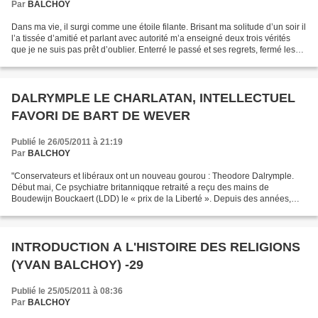
Par
BALCHOY
Dans ma vie, il surgi comme une étoile filante. Brisant ma solitude d’un soir il
l’a tissée d’amitié et parlant avec autorité m’a enseigné deux trois vérités
que je ne suis pas prêt d’oublier. Enterré le passé et ses regrets, fermé les
yeux aux incertitudes...
DALRYMPLE LE CHARLATAN, INTELLECTUEL
FAVORI DE BART DE WEVER
Publié le 26/05/2011 à 21:19
Par
BALCHOY
"Conservateurs et libéraux ont un nouveau gourou : Theodore Dalrymple.
Début mai, Ce psychiatre britanniqque retraité a reçu des mains de
Boudewijn Bouckaert (LDD) le « prix de la Liberté ». Depuis des années,
Bart De Wever est un de ses grands fans....
INTRODUCTION A L'HISTOIRE DES RELIGIONS
(YVAN BALCHOY) -29
Publié le 25/05/2011 à 08:36
Par
BALCHOY