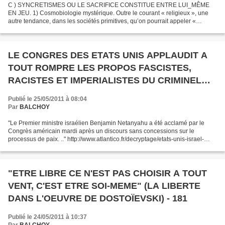
C ) SYNCRETISMES OU LE SACRIFICE CONSTITUE ENTRE LUI_MÊME
EN JEU. 1) Cosmobiologie mystérique. Outre le courant « religieux », une
autre tendance, dans les sociétés primitives, qu’on pourrait appeler «
cosmobiologique », par laquelle l’homme s’efforce...
LE CONGRES DES ETATS UNIS APPLAUDIT A
TOUT ROMPRE LES PROPOS FASCISTES,
RACISTES ET IMPERIALISTES DU CRIMINEL
NETANYAHU
Publié le 25/05/2011 à 08:04
Par
BALCHOY
"Le Premier ministre israélien Benjamin Netanyahu a été acclamé par le
Congrès américain mardi après un discours sans concessions sur le
processus de paix. .." http://www.atlantico.fr/decryptage/etats-unis-israel-
lobby-juif-105784.html Les parlementaires...
"ETRE LIBRE CE N'EST PAS CHOISIR A TOUT
VENT, C'EST ETRE SOI-MEME" (LA LIBERTE
DANS L'OEUVRE DE DOSTOÏEVSKI) - 181
Publié le 24/05/2011 à 10:37
Par
BALCHOY