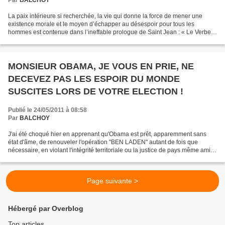
La paix intérieure si recherchée, la vie qui donne la force de mener une
existence morale et le moyen d’échapper au désespoir pour tous les
hommes est contenue dans l’ineffable prologue de Saint Jean : « Le Verbe
s’est fait chair » et dans la foi en ces...
MONSIEUR OBAMA, JE VOUS EN PRIE, NE
DECEVEZ PAS LES ESPOIR DU MONDE
SUSCITES LORS DE VOTRE ELECTION !
Publié le 24/05/2011 à 08:58
Par
BALCHOY
J'ai été choqué hier en apprenant qu'Obama est prêt, apparemment sans
état d'âme, de renouveler l'opération "BEN LADEN" autant de fois que
nécessaire, en violant l'intégrité territoriale ou la justice de pays même amis,
censés abriter, volontairement...
Page suivante >
Hébergé par Overblog
Top articles