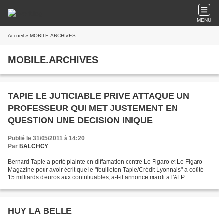
MENU
Accueil
» MOBILE.ARCHIVES
MOBILE.ARCHIVES
TAPIE LE JUTICIABLE PRIVE ATTAQUE UN
PROFESSEUR QUI MET JUSTEMENT EN
QUESTION UNE DECISION INIQUE
Publié le 31/05/2011 à 14:20
Par
BALCHOY
Bernard Tapie a porté plainte en diffamation contre Le Figaro et Le Figaro
Magazine pour avoir écrit que le "feuilleton Tapie/Crédit Lyonnais" a coûté
15 milliards d'euros aux contribuables, a-t-il annoncé mardi à l'AFP.
http://www.actualitiz.fr/a128292-actualite-france-affaire-tapie-credit-lyonnais-
bernard-tapie-porte-plainte-contre-le-figaro.html...
HUY LA BELLE