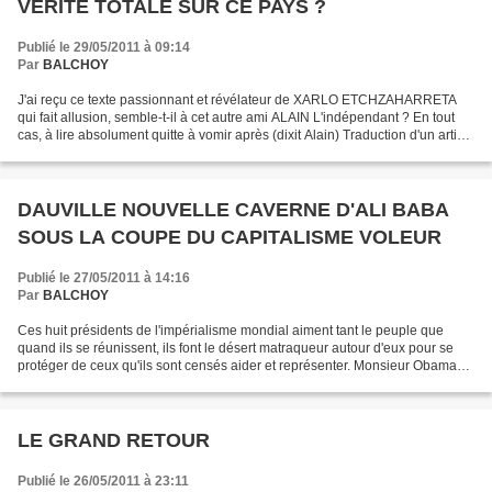
VERITE TOTALE SUR CE PAYS ?
Publié le 29/05/2011 à 09:14
Par
BALCHOY
J'ai reçu ce texte passionnant et révélateur de XARLO ETCHZAHARRETA
qui fait allusion, semble-t-il à cet autre ami ALAIN L'indépendant ? En tout
cas, à lire absolument quitte à vomir après (dixit Alain) Traduction d'un article
Ellen Brown. (Excusez la...
DAUVILLE NOUVELLE CAVERNE D'ALI BABA
SOUS LA COUPE DU CAPITALISME VOLEUR
Publié le 27/05/2011 à 14:16
Par
BALCHOY
Ces huit présidents de l'impérialisme mondial aiment tant le peuple que
quand ils se réunissent, ils font le désert matraqueur autour d'eux pour se
protéger de ceux qu'ils sont censés aider et représenter. Monsieur Obama
semble tout puissant, alors qu'il...
LE GRAND RETOUR
Publié le 26/05/2011 à 23:11