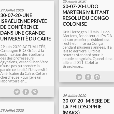
29 Juillet 2020
30-07-20-LUDO
29 Juillet 2020
MARTENS MILITANT
30-07-20-UNE
RESOLU DU CONGO
ISRAÉLIENNE PRIVÉE
COLONISE
DE CONFÉRENCE
Kris Hertogen 13 min · Ludo
DANS UNE GRANDE
Martens, fondateur du PVDA
UNIVERSITÉ DU CAIRE
et son premier président est
resté et milité au Congo
29 juin 2020 ACTUALITÉS,
pendant plusieurs années. Il a
Campagne BDS Grâce à la
laissé derrière lui trois
mobilisation des étudiants
œuvres standard pour le
des des professeurs
peuple congolais. Quand il est
égyptiens, Vered Silber-Varo,
allé en 2011, Colette
n’aura pas pu prendre la
Braeckman...
parole ce lundi à l’Université
Américaine du Caire. Cette «
chercheuse » qui gère un
laboratoire en...
29 Juillet 2020
30-07-20- MISERE DE
LA PHILOSOPHIE
29 Juillet 2020
(MARX)