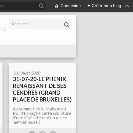
Connexion
+
Créer mon blog
ITE
30 Juillet 2020
31-07-20-LE PHENIX
RENAISSANT DE SES
CENDRES (GRAND
PLACE DE BRUXELLES)
Au sommet de la Maison du
Roi d'Espagne cette sculpture
d'une légèreté et d'un grâce
merveilleuse !