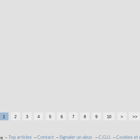
1
2
3
4
5
6
7
8
9
10
>
>>
Top articles
Contact
Signaler un abus
C.G.U.
Cookies et
og