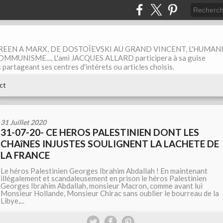
EEN A MARX, DE DOSTOÏEVSKI AU GRAND VINCENT, L'HUMAN
MUNISME..., L'ami JACQUES ALLARD participera à sa guise
rtageant ses centres d'intérets ou articles choisis.
ct
31 Juillet 2020
31-07-20- CE HEROS PALESTINIEN DONT LES
CHAîNES INJUSTES SOULIGNENT LA LACHETE DE
LA FRANCE
Le héros Palestinien Georges Ibrahim Abdallah ! En maintenant
illégalement et scandaleusement en prison le héros Palestinien
Georges Ibrahim Abdallah, monsieur Macron, comme avant lui
Monsieur Hollande, Monsieur Chirac sans oublier le bourreau de la
Libye,...