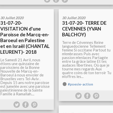
30 Juillet 2020
30 Juillet 2020
31-07-20-
31-07-20- TERRE DE
VISITATION d'une
CEVENNES (YVAN
Paroisse de Marcq-en-
BALCHOY)
Baroeul en Palestine
Terre de Cévennes Reine
et en Israël (CHANTAL
languedocienne Tellement
femme Si occitane Partout tu
LEURENT)- 2018
m'embrasses Puis avec
passion m'enlaces Partagée
Le Samedi 21 Avril, nous
entre ta grâce latine Et tes
étions une quinzaine de
audaces libertines. Où que je
paroissiens de la Bonne
tourne mes regards Aux
Nouvelle de Marcq-en-
quatre coins de ton terroir Tu
Baroeul à nous envoler de
m'offres les...
Bruxelles vers Tel-Aviv .
Depuis 15 ans notre paroisse
#poesie-action
est jumelée avec une paroisse
palestinienne de la Sainte
Famille à Ramallah....