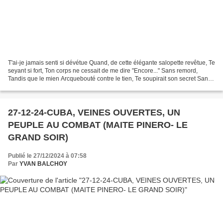
T'ai-je jamais senti si dévétue Quand, de cette élégante salopette revêtue, Te
seyant si fort, Ton corps ne cessait de me dire "Encore..." Sans remord,
Tandis que le mien Arcquebouté contre le tien, Te soupirait son secret Sans
regret. Est-ce la raison...
27-12-24-CUBA, VEINES OUVERTES, UN
PEUPLE AU COMBAT (MAITE PINERO- LE
GRAND SOIR)
Publié le 27/12/2024 à 07:58
Par
YVAN BALCHOY