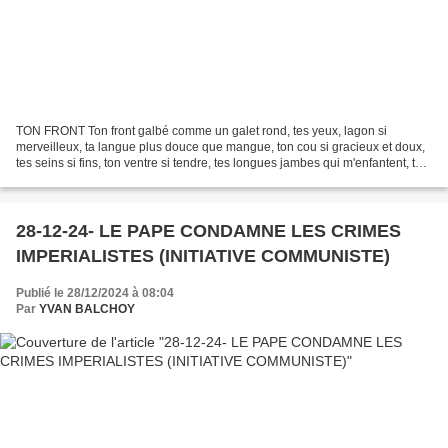
TON FRONT Ton front galbé comme un galet rond, tes yeux, lagon si
merveilleux, ta langue plus douce que mangue, ton cou si gracieux et doux,
tes seins si fins, ton ventre si tendre, tes longues jambes qui m'enfantent, tes
genoux sans frou frou, tes reins...
28-12-24- LE PAPE CONDAMNE LES CRIMES
IMPERIALISTES (INITIATIVE COMMUNISTE)
Publié le 28/12/2024 à 08:04
Par
YVAN BALCHOY