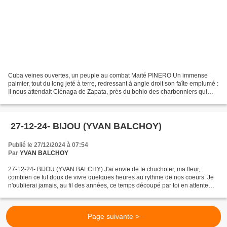
Cuba veines ouvertes, un peuple au combat Maïté PINERO Un immense
palmier, tout du long jeté à terre, redressant à angle droit son faîte emplumé :
Il nous attendait Ciénaga de Zapata, près du bohio des charbonniers qui
partagèrent avec Fidel Castro le...
27-12-24- BIJOU (YVAN BALCHOY)
Publié le 27/12/2024 à 07:54
Par
YVAN BALCHOY
27-12-24- BIJOU (YVAN BALCHY) J'ai envie de te chuchoter, ma fleur,
combien ce fut doux de vivre quelques heures au rythme de nos coeurs. Je
n'oublierai jamais, au fil des années, ce temps découpé par toi en attente
merveilleuse cousue d'espérence et...
Page suivante >