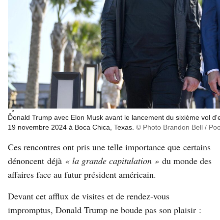
Donald Trump avec Elon Musk avant le lancement du sixième vol d'e
Agrandir l’im
19 novembre 2024 à Boca Chica, Texas.
© Photo Brandon Bell / Poo
Ces rencontres ont pris une telle importance que
certains
dénoncent
déjà
«
la grande capitulation »
du monde des
affaires face au futur président américain.
Devant cet afflux de visites et de rendez-vous
impromptus, Donald Trump ne boude pas son plaisir :