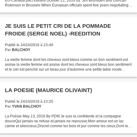
EU-Canada pact travails October 21, 2016 by: Jim Brunsden and Duncan
Robinson in Brussels When European officials spent five years negotiating a
trade deal with Canada, they...
JE SUIS LE PETIT CRI DE LA POMMADE
FROIDE (SERGE NOEL) -REEDITION
Publié le 24/10/2016 à 23:40
Par
BALCHOY
La vieille femme dont les cheveux sont bleus comme un bon sentiment est
assise la vieille femme est assise dont les cheveux sont bleus bon sentiment
et le ciel est penché sur un beau jour d'automne une petite table ronde
l'autre veille femme dont le long...
LA POESIE (MAURICE OLIVAINT)
Publié le 24/10/2016 à 23:25
Par
YVAN BALCHOY
La Poèsie May 13, 2016 By PDM Je suis la confidente et la compagne
douceQui jamais ne refuse et jamais ne repousse;Mon amour est un lac
calme et silencieux,Discret comme les bois et pur comme les cieux,Dont les
bords sont remplis de parfums, dont les...