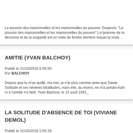
Le pouvoir des marionnettes et les marionnettes du pouvoir. Guignols: "Le
pouvoir des marionnettes et les marionnettes du pouvoir" La tyrannie de la
déconne et de la vulgarité est un voile de fumée derrière lequel la vraie
satire, celle qui gratte les...
AMITIE (YVAN BALCHOY)
Publié le 31/10/2016 à 00:50
Par
BALCHOY
Depuis que tu m'as quitté, ma mie, je n'ai plus comme amie que Dame
Solitude et ses sévères béatitudes, mais elle, au moins, ne m'a jamais trahi
ni à l'amitié n'a failli. Yvan Balchoy: le 15 août 1991_
LA SOLITUDE D'ABSENCE DE TOI (VIVIANE
DEMOL)
Publié le 31/10/2016 à 00:36