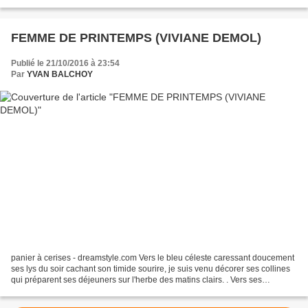
dangereuses pour l'Europe et...
FEMME DE PRINTEMPS (VIVIANE DEMOL)
Publié le 21/10/2016 à 23:54
Par
YVAN BALCHOY
panier à cerises - dreamstyle.com Vers le bleu céleste caressant doucement
ses lys du soir cachant son timide sourire, je suis venu décorer ses collines
qui préparent ses déjeuners sur l'herbe des matins clairs. . Vers ses
lointaines hauteurs vertigineuses...