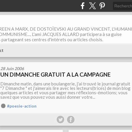
EEN A MARX, DE DOSTOÏEVSKI AU GRAND VINCENT, L'HUMAN
MUNISME..., L'ami JACQUES ALLARD participera à sa guise
rtageant ses centres d'intérets ou articles choisis.
ct
28 Juin 2006
UN DIMANCHE GRATUIT A LA CAMPAGNE
Dimanche matin, dans une boulangerie, j'ai trouvé le journal gratuit
"7 Dimanche " et j'aimerais lire avec les lecteurs(trices) de mon blog
quelques articles et vous partager mes réflexions-émotions; vous
savez que vous pouvez vous aussi donner votre...
#poesie-action