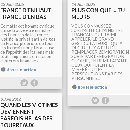
22 Juin 2006
14 Juin 2006
FRANCE D'EN HAUT
PLUS CON QUE ... TU
FRANCE D'EN BAS
MEURS
Ce matin cet homme cynique
VOUS CONNAISSEZ
qui se trouve être ministre
SUREMENT CE MINISTRE
des finances de la France
FRANCAIS, QUE J'AIME
justifie la privatisati n de gaz
APPELER (LE GRAND
de France propriété de tous
GESTICULATEUR) - QUI A
les français non plus à cause
DECIDE IL Y A PEU DE
de l'appétit des italiens mais
REMPLACER L'EMIGRATION
tout simplement en raoson
SUBIE PAR L'EMIGRATION
d'intérets financiers;...
CHOISIE, EN REMPLACANT
CEUX QUI FUIENT LA
MISERE OU LES
#poesie-action
PERSECUTIONS PAR DES
PERSONNES...
#poesie-action
3 Juin 2006
QUAND LES VICTIMES
DEVIENNENT
PARFOIS HELAS DES
BOURREAUX