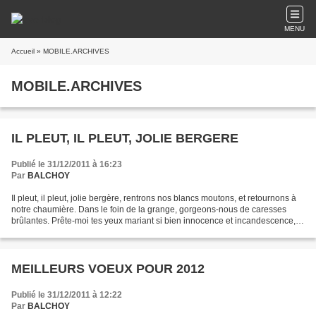
MENU
Accueil
» MOBILE.ARCHIVES
MOBILE.ARCHIVES
IL PLEUT, IL PLEUT, JOLIE BERGERE
Publié le 31/12/2011 à 16:23
Par
BALCHOY
Il pleut, il pleut, jolie bergère, rentrons nos blancs moutons, et retournons à
notre chaumière. Dans le foin de la grange, gorgeons-nous de caresses
brûlantes. Prête-moi tes yeux mariant si bien innocence et incandescence,
j'ai grande faim de tes doux...
MEILLEURS VOEUX POUR 2012
Publié le 31/12/2011 à 12:22
Par
BALCHOY