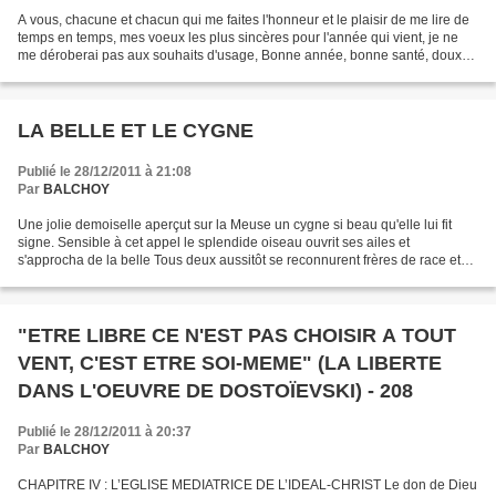
A vous, chacune et chacun qui me faites l'honneur et le plaisir de me lire de
temps en temps, mes voeux les plus sincères pour l'année qui vient, je ne
me déroberai pas aux souhaits d'usage, Bonne année, bonne santé, doux
amours, et, pourquoi pas, bon...
LA BELLE ET LE CYGNE
Publié le 28/12/2011 à 21:08
Par
BALCHOY
Une jolie demoiselle aperçut sur la Meuse un cygne si beau qu'elle lui fit
signe. Sensible à cet appel le splendide oiseau ouvrit ses ailes et
s'approcha de la belle Tous deux aussitôt se reconnurent frères de race et
de nature ressentant entre eux cette...
"ETRE LIBRE CE N'EST PAS CHOISIR A TOUT
VENT, C'EST ETRE SOI-MEME" (LA LIBERTE
DANS L'OEUVRE DE DOSTOÏEVSKI) - 208
Publié le 28/12/2011 à 20:37
Par
BALCHOY
CHAPITRE IV : L’EGLISE MEDIATRICE DE L’IDEAL-CHRIST Le don de Dieu