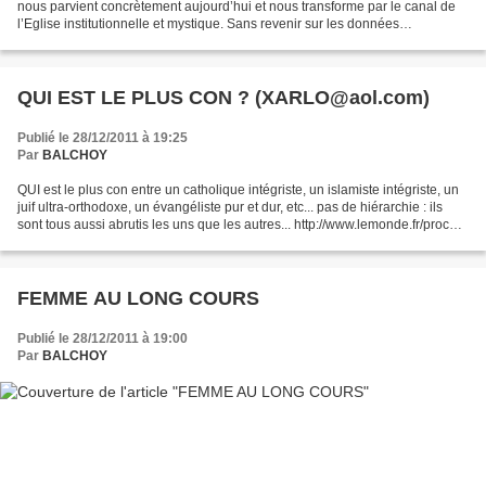
nous parvient concrètement aujourd’hui et nous transforme par le canal de
l’Eglise institutionnelle et mystique. Sans revenir sur les données
sociologiques (1), nous envisagerons surtout...
QUI EST LE PLUS CON ? (XARLO@aol.com)
Publié le 28/12/2011 à 19:25
Par
BALCHOY
QUI est le plus con entre un catholique intégriste, un islamiste intégriste, un
juif ultra-orthodoxe, un évangéliste pur et dur, etc... pas de hiérarchie : ils
sont tous aussi abrutis les uns que les autres... http://www.lemonde.fr/proche-
orient/article/2011/12/27/la-segregation-sexiste-imposee-par-des-juifs-ultra-
orthodoxes-degenere-en-israel_1623145_3218.html#xtor=RSS-3208...
FEMME AU LONG COURS
Publié le 28/12/2011 à 19:00
Par
BALCHOY