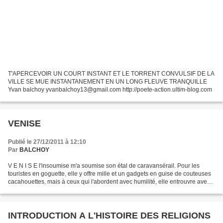
T'APERCEVOIR UN COURT INSTANT ET LE TORRENT CONVULSIF DE LA
VILLE SE MUE INSTANTANEMENT EN UN LONG FLEUVE TRANQUILLE
Yvan balchoy yvanbalchoy13@gmail.com http://poete-action.ultim-blog.com
VENISE
Publié le 27/12/2011 à 12:10
Par
BALCHOY
V E N I S E l'insoumise m'a soumise son étal de caravansérail. Pour les
touristes en goguette, elle y offre mille et un gadgets en guise de couteuses
cacahouettes, mais à ceux qui l'abordent avec humilité, elle entrouvre avec
fierté les mystères de sa...
INTRODUCTION A L'HISTOIRE DES RELIGIONS