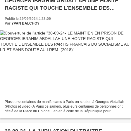
GEORGES IBRAHIM ABDALLAH UNE HONTE
RACISTE QUI TOUCHE L'ENSEMBLE DES
PARTIS FRANCAIS DU SOCIALISME AU LR ET
Publié le 29/09/2024 à 23:09
SANS DOUTE AU LREM. (2018)
Par
YVAN BALCHOY
Plusieurs centaines de manifestants à Paris en soutien à Georges Abdallah
(Photos et vidéo) A Paris ce samedi, plusieurs centaines de personnes ont
défilé de la Place du Colonel Fabien à celle de la République pour
dénoncer les 33 ans d’emprisonnement......
29-09-24- LA JUBILATION DU TRAITRE