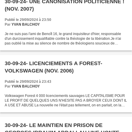
30-09-24- UNE CANONISATION POLITICIENNE !
(NOV. 2007)
Publié le 29/09/2024 à 23:50
Par
YVAN BALCHOY
Je ne suis pas l'ami de Benoît 16, le grand inquisiteur d'hier, responsable
d'un durcissement inqualifiable contre la théologie de la libération.Je n'ai
pas oublié la mise au silence de nombre de théologiens soucieux de
dialogue entre le message du Christ...
30-09-24- LICENCIEMENTS A FOREST-
VOLKSWAGEN (NOV. 2006)
Publié le 29/09/2024 à 23:43
Par
YVAN BALCHOY
Volkswagen Forest 4 000 licenciements sauvages LE CAPITALISME POUR
LE PROFIT DE QUELQUES UNS N'HESITE PAS A BROYER CEUX DONT IL
A USE ET ABUSE La nouvelle ne l'était pas tellement, on en parlait, on la
craignait à demi-mots de plus en plus inquiétants...
30-09-24- LE MAINTIEN EN PRISON DE