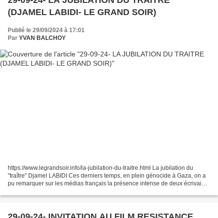
(DJAMEL LABIDI- LE GRAND SOIR)
Publié le 29/09/2024 à 17:01
Par
YVAN BALCHOY
https://www.legrandsoir.info/la-jubilation-du-traitre.html La jubilation du
"traître" Djamel LABIDI Ces derniers temps, en plein génocide à Gaza, on a
pu remarquer sur les médias français la présence intense de deux écrivains
d'origine algérienne, connus...
29-09-24- INVITATION AU FILM RESISTANCE