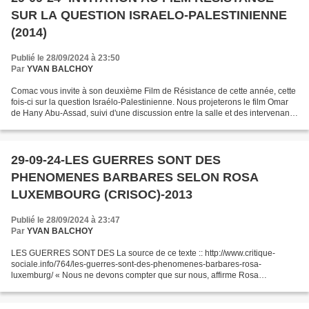
SUR LA QUESTION ISRAELO-PALESTINIENNE
(2014)
Publié le 28/09/2024 à 23:50
Par
YVAN BALCHOY
Comac vous invite à son deuxième Film de Résistance de cette année, cette
fois-ci sur la question Israélo-Palestinienne. Nous projeterons le film Omar
de Hany Abu-Assad, suivi d'une discussion entre la salle et des intervenants.
Vous pourrez discuter...
29-09-24-LES GUERRES SONT DES
PHENOMENES BARBARES SELON ROSA
LUXEMBOURG (CRISOC)-2013
Publié le 28/09/2024 à 23:47
Par
YVAN BALCHOY
LES GUERRES SONT DES La source de ce texte :: http://www.critique-
sociale.info/764/les-guerres-sont-des-phenomenes-barbares-rosa-
luxemburg/ « Nous ne devons compter que sur nous, affirme Rosa
Luxemburg. Qui « nous » ? « Nous », ce sont les millions de...