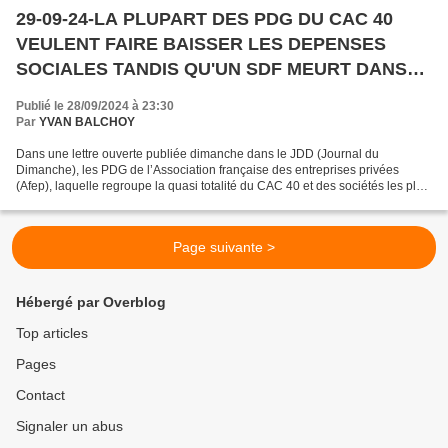
29-09-24-LA PLUPART DES PDG DU CAC 40
VEULENT FAIRE BAISSER LES DEPENSES
SOCIALES TANDIS QU'UN SDF MEURT DANS
LA RUE ASSASSINE PAR LE CAPITALISME
Publié le 28/09/2024 à 23:30
(2012)
Par
YVAN BALCHOY
Dans une lettre ouverte publiée dimanche dans le JDD (Journal du
Dimanche), les PDG de l’Association française des entreprises privées
(Afep), laquelle regroupe la quasi totalité du CAC 40 et des sociétés les plus
importantes de France proposent au gouvernement...
Page suivante >
Hébergé par Overblog
Top articles
Pages
Contact
Signaler un abus