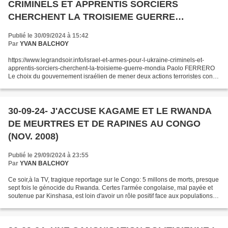
CRIMINELS ET APPRENTIS SORCIERS
CHERCHENT LA TROISIEME GUERRE
MONDIALE (PAOLO FERRERO- LE GRAND
Publié le 30/09/2024 à 15:42
SOIR)
Par
YVAN BALCHOY
https://www.legrandsoir.info/israel-et-armes-pour-l-ukraine-criminels-et-
apprentis-sorciers-cherchent-la-troisieme-guerre-mondia Paolo FERRERO
Le choix du gouvernement israélien de mener deux actions terroristes contre
le Hezbollah et hier d'attaquer...
30-09-24- J'ACCUSE KAGAME ET LE RWANDA
DE MEURTRES ET DE RAPINES AU CONGO
(NOV. 2008)
Publié le 29/09/2024 à 23:55
Par
YVAN BALCHOY
Ce soir,à la TV, tragique reportage sur le Congo: 5 millons de morts, presque
sept fois le génocide du Rwanda. Certes l'armée congolaise, mal payée et
soutenue par Kinshasa, est loin d'avoir un rôle positif face aux populations
civiles. Mais pour l'essentiel...