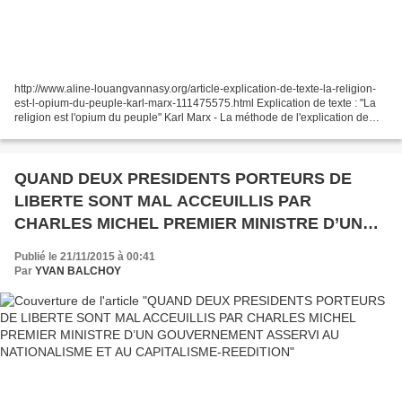
http://www.aline-louangvannasy.org/article-explication-de-texte-la-religion-
est-l-opium-du-peuple-karl-marx-111475575.html Explication de texte : "La
religion est l'opium du peuple" Karl Marx - La méthode de l'explication de
texte. David Lachapelle Texte...
QUAND DEUX PRESIDENTS PORTEURS DE
LIBERTE SONT MAL ACCEUILLIS PAR
CHARLES MICHEL PREMIER MINISTRE D’UN
GOUVERNEMENT ASSERVI AU NATIONALISME
Publié le 21/11/2015 à 00:41
ET AU CAPITALISME-REEDITION
Par
YVAN BALCHOY