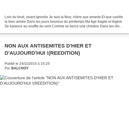
Loin du bruit, vivant ignorée Je suis la fleur, chère aux amants Et que cueille
la bien aimée Dans les jours heureux du printemps Ma tige fragile et légère
Se balance au souffle du vent Comme se berce une chimère Dans les rêves
d'un jeune enfant Mon nom...
NON AUX ANTISEMITES D'HIER ET
D'AUJOURD'HUI !(REEDITION)
Publié le 24/11/2015 à 15:25
Par
BALCHOY