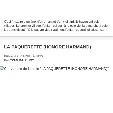
C'est l'histoire d un âne, d'un enfant et d'un vieillard, ils traversent trois
villages. Le premier village, l'enfant est sur l'âne et le vieillard marche à coté,
les gens disent : "O le pauvre vieux vraiment l'enfant pourrai lui laisser sa
place et marcher...
LA PAQUERETTE (HONORE HARMAND)
Publié le 25/11/2015 à 00:22
Par
YVAN BALCHOY