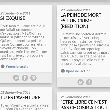
28 Septembre 2011
28 Septembre 2011
LA PEINE DE MORT
SI EXQUISE
EST UN CRIME
(REEDITION)
Pour mon millième article, il
me fallait un poème
d'exception ! A l'EXKI Tes
Ce matin, ne pouvant dormir,
mains si joliment nervurées
je me suis levé vers cinq
Qui empaument La petite
heures du matin ; ce réveil
tasse Comme pour en retenir
anticipé m'a permis de suivre à
Saveur et chaleur. Ton
la télévision un reportage
manteau, Voie Lactée Qui me
saisissant sur la peine de mort
fait tant rêver. Ton sourire
aux USA qui m'a fait pensé à
enfin Dont je...
tous les pays où elle existe
encore. J'y ai bien...
#poesie-action
#poesie-action
25 Septembre 2011
TU ES L'AVENTURE
25 Septembre 2011
"ETRE LIBRE CE N'EST
Tu es l'Aventure à toute allure
PAS CHOISIR A TOUT
L'Océan En avant Le Grand