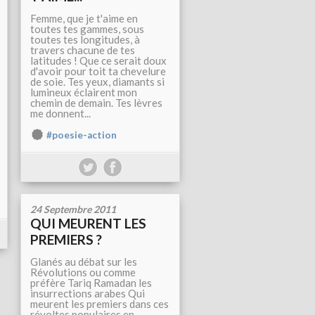
Femme, que je t'aime en
toutes tes gammes, sous
toutes tes longitudes, à
travers chacune de tes
latitudes ! Que ce serait doux
d'avoir pour toit ta chevelure
de soie. Tes yeux, diamants si
lumineux éclairent mon
chemin de demain. Tes lèvres
me donnent...
#poesie-action
24 Septembre 2011
QUI MEURENT LES
PREMIERS ?
Glanés au débat sur les
Révolutions ou comme
préfère Tariq Ramadan les
insurrections arabes Qui
meurent les premiers dans ces
révoltes populaires en