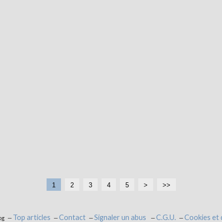
1
2
3
4
5
>
>>
Top articles
Contact
Signaler un abus
C.G.U.
Cookies et
og