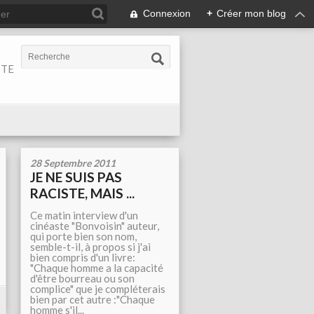
Connexion
+
Créer mon blog
ITE
28 Septembre 2011
JE NE SUIS PAS
RACISTE, MAIS ...
Ce matin interview d'un
cinéaste "Bonvoisin" auteur,
qui porte bien son nom,
semble-t-il, à propos si j'ai
bien compris d'un livre:
"Chaque homme a la capacité
d'être bourreau ou son
complice" que je compléterais
bien par cet autre :"Chaque
homme s'il...