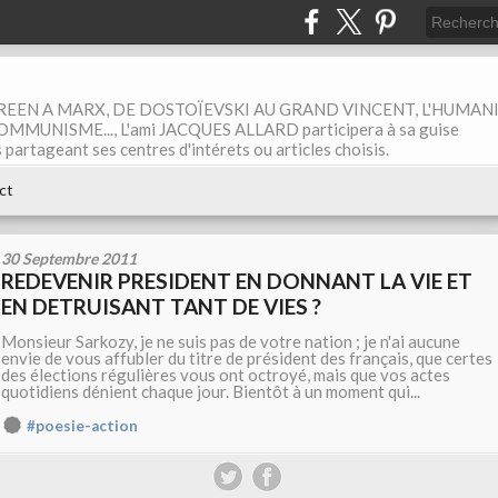
EEN A MARX, DE DOSTOÏEVSKI AU GRAND VINCENT, L'HUMAN
MUNISME..., L'ami JACQUES ALLARD participera à sa guise
rtageant ses centres d'intérets ou articles choisis.
ct
30 Septembre 2011
REDEVENIR PRESIDENT EN DONNANT LA VIE ET
EN DETRUISANT TANT DE VIES ?
Monsieur Sarkozy, je ne suis pas de votre nation ; je n'ai aucune
envie de vous affubler du titre de président des français, que certes
des élections régulières vous ont octroyé, mais que vos actes
quotidiens dénient chaque jour. Bientôt à un moment qui...
#poesie-action