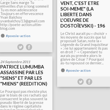
Large Sans marge Tu
VENT, C'EST ETRE
m'éveilles d'un si long sommeil
SOI-MEME" (LA
Tu es mon adolescence
Toujours en effervescence
LIBERTE DANS
Yvan Balchoy
L'OEUVRE DE
yvanbalchoy13@gmail.com
http://poete-action.ultim-
DOSTOÏEVSKI) - 196
blog.com
Le Christ aurait pu « choisir »
#poesie-action
les moyens de succès que lui
proposait Satan, note la «
Légende du Grand Inquisiteur
» ; ne lui appartenaient ils pas
en droit ? -« Cependant tu
aurais pu prendre alors le
glaive de César ? Pourquoi
24 Septembre 2011
as-tu repoussé ce dernier...
PATRICE LUMUMBA
#poesie-action
ASSASSINE PAR LES
"SIENS" ET PAR LES
"MIENS" (REEDITION)
Le Pourquoi pas n'existe plus
par le biais de ces rachats qui
consacrent le plus souvent la
pseudo liberté de la presse
dans le régime capitaliste
puisqu'un journal n'est plus