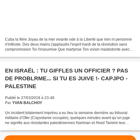
Cuba la fière Joyau de la mer vivante ode à la Liberté que rien ni personne
n'inféode. Des deux mains j'applaudis l'esprit hardi de ta révolution sans
compromission Toi l'insoumise Que martyrise Ton voisin mastodonte avec
son désir immonde de te réduire...
EN ISRAËL : TU GIFFLES UN OFFICIER ? PAS
DE PROBLRME... SI TU ES JUIVE !- CAPJPO -
PALESTINE
Publié le 27/03/2018 à 23:48
Par
YVAN BALCHOY
Un incident totalement imprévu a eu lieu la semaine dernière au tribunal
militaire d’Ofer (Cisjordanie occupée), quelques minutes avant qu’un juge
ne signifie aux résistantes palestiniennes Nariman et Ahed Tamimi leur
condamnation à 8 mois de prison chacune,...