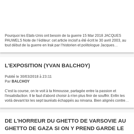
Pourquoi les Etats-Unis ont besoin de la guerre 15 Mar 2018 JACQUES
PAUWELS Note de l’éditeur: cet article incisif a été écrit le 30 avril 2003, au
tout début de la guerre en Irak par l’historien et politologue Jacques
Pauwels. L’article relève principalement...
L'EXPOSITION (YVAN BALCHOY)
Publié le 30/03/2018 à 23:11
Par
BALCHOY
C'est la course, on le voit à ta frimousse, partagée entre la passion et
l'insatisfaction. Il te faut d'abord choisir à n'en plus finir de souffrir. Enfin les
voilà devant toi les sept lauréats échappés au nirvana. Bien alignés contre
tes murs, ils ont...
DE L'HORREUR DU GHETTO DE VARSOVIE AU
GHETTO DE GAZA SI ON Y PREND GARDE LE