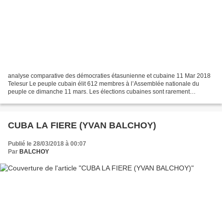
analyse comparative des démocraties étasunienne et cubaine 11 Mar 2018
Telesur Le peuple cubain élit 612 membres à l’Assemblée nationale du
peuple ce dimanche 11 mars. Les élections cubaines sont rarement
couvertes par les médias occidentaux, tandis que...
CUBA LA FIERE (YVAN BALCHOY)
Publié le 28/03/2018 à 00:07
Par
BALCHOY