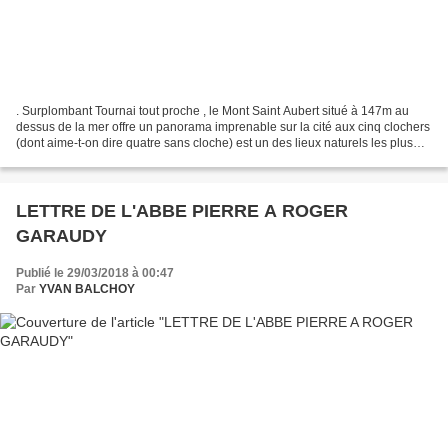
. Surplombant Tournai tout proche , le Mont Saint Aubert situé à 147m au
dessus de la mer offre un panorama imprenable sur la cité aux cinq clochers
(dont aime-t-on dire quatre sans cloche) est un des lieux naturels les plus
plaisants dans le Hainaut...
LETTRE DE L'ABBE PIERRE A ROGER
GARAUDY
Publié le 29/03/2018 à 00:47
Par
YVAN BALCHOY