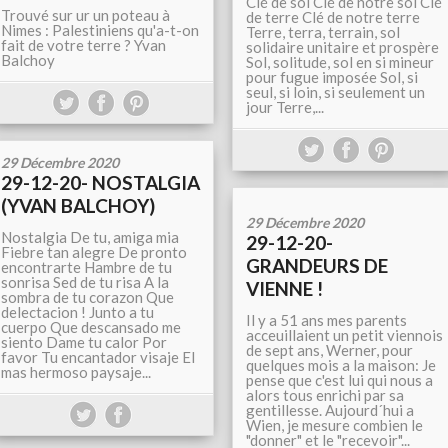
Clé de sol Clé de notre sol Clé
Trouvé sur ur un poteau à
de terre Clé de notre terre
Nimes : Palestiniens qu'a-t-on
Terre, terra, terrain, sol
fait de votre terre ? Yvan
solidaire unitaire et prospère
Balchoy
Sol, solitude, sol en si mineur
pour fugue imposée Sol, si
seul, si loin, si seulement un
jour Terre,...
29 Décembre 2020
29-12-20- NOSTALGIA
(YVAN BALCHOY)
29 Décembre 2020
Nostalgia De tu, amiga mia
29-12-20-
Fiebre tan alegre De pronto
GRANDEURS DE
encontrarte Hambre de tu
sonrisa Sed de tu risa A la
VIENNE !
sombra de tu corazon Que
delectacion ! Junto a tu
Il y a 51 ans mes parents
cuerpo Que descansado me
acceuillaient un petit viennois
siento Dame tu calor Por
de sept ans, Werner, pour
favor Tu encantador visaje El
quelques mois a la maison: Je
mas hermoso paysaje...
pense que c'est lui qui nous a
alors tous enrichi par sa
gentillesse. Aujourd´hui a
Wien, je mesure combien le
"donner" et le "recevoir"...