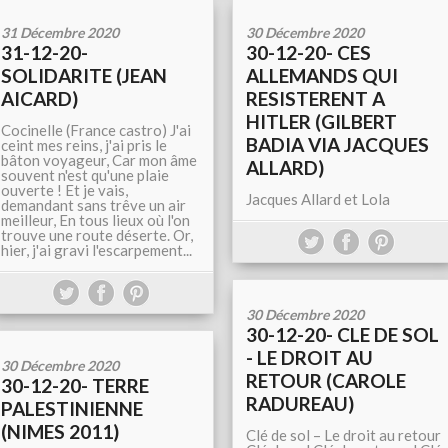
31 Décembre 2020
30 Décembre 2020
31-12-20-
30-12-20- CES
SOLIDARITE (JEAN
ALLEMANDS QUI
AICARD)
RESISTERENT A
HITLER (GILBERT
Cocinelle (France castro) J'ai
BADIA VIA JACQUES
ceint mes reins, j'ai pris le
bâton voyageur, Car mon âme
ALLARD)
souvent n'est qu'une plaie
ouverte ! Et je vais,
Jacques Allard et Lola
demandant sans trêve un air
meilleur, En tous lieux où l'on
trouve une route déserte. Or,
hier, j'ai gravi l'escarpement...
30 Décembre 2020
30-12-20- CLE DE SOL
- LE DROIT AU
30 Décembre 2020
RETOUR (CAROLE
30-12-20- TERRE
RADUREAU)
PALESTINIENNE
(NIMES 2011)
Clé de sol – Le droit au retour