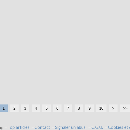
1
2
3
4
5
6
7
8
9
10
>
>>
Top articles
Contact
Signaler un abus
C.G.U.
Cookies et
og