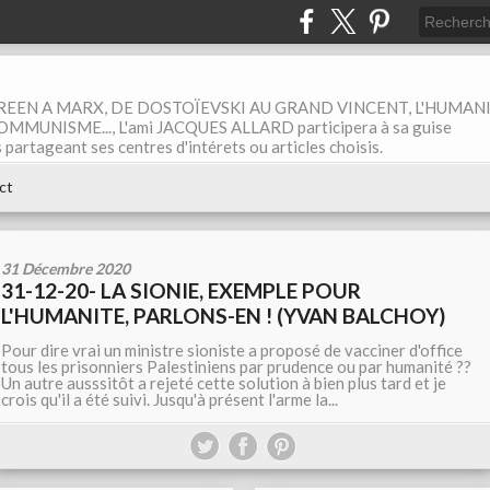
EEN A MARX, DE DOSTOÏEVSKI AU GRAND VINCENT, L'HUMAN
MUNISME..., L'ami JACQUES ALLARD participera à sa guise
rtageant ses centres d'intérets ou articles choisis.
ct
31 Décembre 2020
31-12-20- LA SIONIE, EXEMPLE POUR
L'HUMANITE, PARLONS-EN ! (YVAN BALCHOY)
Pour dire vrai un ministre sioniste a proposé de vacciner d'office
tous les prisonniers Palestiniens par prudence ou par humanité ??
Un autre ausssitôt a rejeté cette solution à bien plus tard et je
crois qu'il a été suivi. Jusqu'à présent l'arme la...