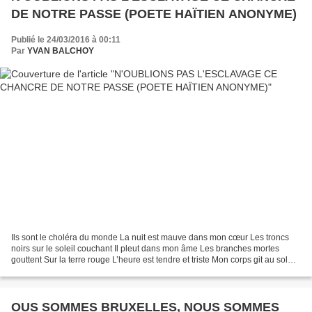
DE NOTRE PASSE (POETE HAÏTIEN ANONYME)
Publié le 24/03/2016 à 00:11
Par
YVAN BALCHOY
Ils sont le choléra du monde La nuit est mauve dans mon cœur Les troncs
noirs sur le soleil couchant Il pleut dans mon âme Les branches mortes
gouttent Sur la terre rouge L’heure est tendre et triste Mon corps git au sol
Jeté par les soldats Des forces...
OUS SOMMES BRUXELLES, NOUS SOMMES