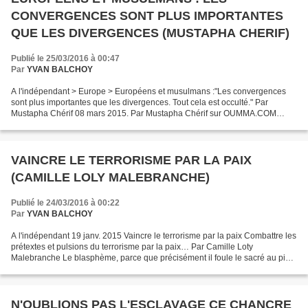
CONVERGENCES SONT PLUS IMPORTANTES
QUE LES DIVERGENCES (MUSTAPHA CHERIF)
Publié le 25/03/2016 à 00:47
Par
YVAN BALCHOY
A l'indépendant > Europe > Européens et musulmans :"Les convergences
sont plus importantes que les divergences. Tout cela est occulté." Par
Mustapha Chérif 08 mars 2015. Par Mustapha Chérif sur OUMMA.COM
Aujourd’hui, malgré les efforts des citoyens musulmans,...
VAINCRE LE TERRORISME PAR LA PAIX
(CAMILLE LOLY MALEBRANCHE)
Publié le 24/03/2016 à 00:22
Par
YVAN BALCHOY
A l'indépendant 19 janv. 2015 Vaincre le terrorisme par la paix Combattre les
prétextes et pulsions du terrorisme par la paix… Par Camille Loty
Malebranche Le blasphème, parce que précisément il foule le sacré au pied,
s’attaque au socle même des existences...
N'OUBLIONS PAS L'ESCLAVAGE CE CHANCRE