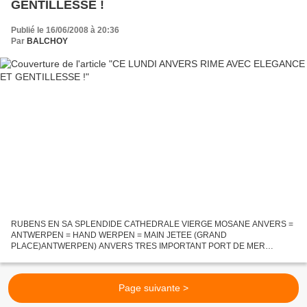
GENTILLESSE !
Publié le 16/06/2008 à 20:36
Par
BALCHOY
RUBENS EN SA SPLENDIDE CATHEDRALE VIERGE MOSANE ANVERS =
ANTWERPEN = HAND WERPEN = MAIN JETEE (GRAND
PLACE)ANTWERPEN) ANVERS TRES IMPORTANT PORT DE MER
ANVERS SI MODERNE ... SI RICHE D'HISTOIRE ANCIENNE Et surtout
Antwerpen avec sa mauvaise image nationaliste...
Page suivante >