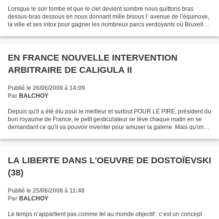
Lorsque le soir tombe et que le ciel devient sombre nous quittons bras
dessus-bras dessous en nous donnant mille bisous l’ avenue de l’équinoxe,
la ville et ses intox pour gagner les nombreux parcs verdoyants où Bruxelles
se fait bon enfant. Yvan Balchoy...
EN FRANCE NOUVELLE INTERVENTION
ARBITRAIRE DE CALIGULA II
Publié le 26/06/2008 à 14:09
Par
BALCHOY
Depuis qu'il a été élu pour le meilleur et surtout POUR LE PIRE, président du
bon royaume de France, le petit gesticulateur se lève chaque matin en se
demandant ce qu'il va pouvoir inventer pour amuser la galerie. Mais qu'on
ne s'y trompe pas. Derrière...
LA LIBERTE DANS L'OEUVRE DE DOSTOÏEVSKI
(38)
Publié le 25/06/2008 à 11:48
Par
BALCHOY
Le temps n’appartient pas comme tel au monde objectif : c’est un concept