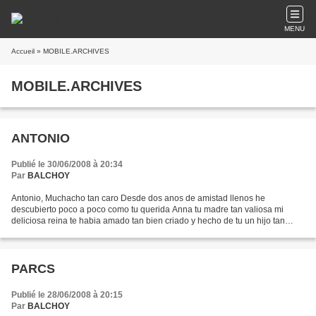
MENU
Accueil
» MOBILE.ARCHIVES
MOBILE.ARCHIVES
ANTONIO
Publié le 30/06/2008 à 20:34
Par
BALCHOY
Antonio, Muchacho tan caro Desde dos anos de amistad llenos he
descubierto poco a poco como tu querida Anna tu madre tan valiosa mi
deliciosa reina te habia amado tan bien criado y hecho de tu un hijo tan
atencionado A menudo he podido notar y apreciar...
PARCS
Publié le 28/06/2008 à 20:15
Par
BALCHOY