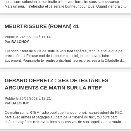
qui assure cohésion et continuité à l’univers terrestre sans sa mouvance.
Mais un jour, il s’éteindra et ce sera le bonheur pour tous. Quand viendra ce
jour heureux ? De son expérience...
MEURTRISSURE (ROMAN) 41
Publié le 24/06/2008 à 11:14
Par
BALCHOY
Il reconnut tout de suite de suite la voix tant espérée, tendue et quelque peu
précipitée. -« Excuse-moi de t’appeler chez toi, je ne pouvais faire
autrement. Pourrais-tu te rendre à dix-huit heures précises à la Citadelle de
Namur. Tu connais la plaine...
GERARD DEPRETZ : SES DETESTABLES
ARGUMENTS CE MATIN SUR LA RTBF
Publié le 20/06/2008 à 13:21
Par
BALCHOY
Ce matin sur la RTBF (radio publique francophone), l'ex-président du PSC,
parti avec armes et bagages au parti de la "liberté du fric", toujours parti
libéral malgré les circonvolutions successives de son appellation, a voulu
justifier la loi honteuse...