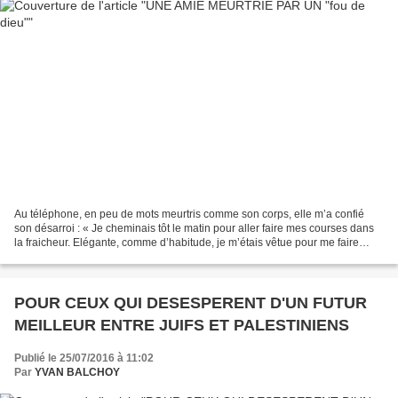
Au téléphone, en peu de mots meurtris comme son corps, elle m’a confié
son désarroi : « Je cheminais tôt le matin pour aller faire mes courses dans
la fraicheur. Elégante, comme d’habitude, je m’étais vêtue pour me faire
plaisir et plaire à la vie à celles...
POUR CEUX QUI DESESPERENT D'UN FUTUR
MEILLEUR ENTRE JUIFS ET PALESTINIENS
Publié le 25/07/2016 à 11:02
Par
YVAN BALCHOY