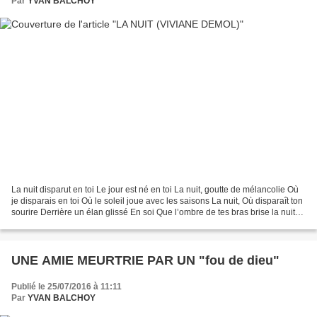
Par
YVAN BALCHOY
La nuit disparut en toi Le jour est né en toi La nuit, goutte de mélancolie Où
je disparais en toi Où le soleil joue avec les saisons La nuit, Où disparaît ton
sourire Derrière un élan glissé En soi Que l’ombre de tes bras brise la nuit
Qui se noie dans...
UNE AMIE MEURTRIE PAR UN "fou de dieu"
Publié le 25/07/2016 à 11:11
Par
YVAN BALCHOY