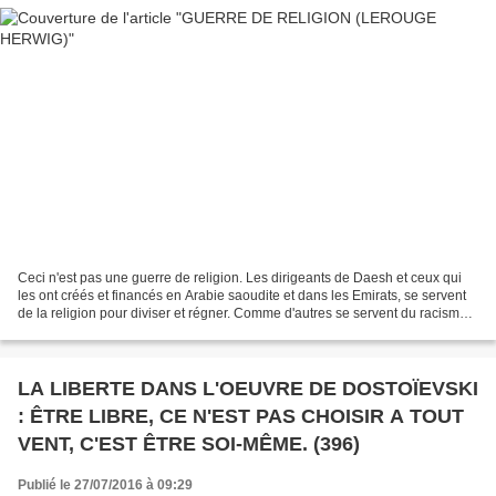
Ceci n'est pas une guerre de religion. Les dirigeants de Daesh et ceux qui
les ont créés et financés en Arabie saoudite et dans les Emirats, se servent
de la religion pour diviser et régner. Comme d'autres se servent du racisme,
du nationalisme pour faire...
LA LIBERTE DANS L'OEUVRE DE DOSTOÏEVSKI
: ÊTRE LIBRE, CE N'EST PAS CHOISIR A TOUT
VENT, C'EST ÊTRE SOI-MÊME. (396)
Publié le 27/07/2016 à 09:29