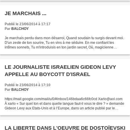
JE MARCHAIS ...
Publié le 23/06/2014 à 17:17
Par
BALCHOY
Je marchais perdu dans mon désarroi, Quand soudain tu surgis devant moi.
D'un zeste de ton sourire, Tu en vins à me séduire. En me confiant tes
intîmes sonnets, Tu m'introduisis en ton jardin secret, Où, magicienne
crépusculaire, Tu projetas sur ma vie...
LE JOURNALISTE ISRAELIEN GIDEON LEVY
APPELLE AU BOYCOTT D'ISRAEL
Publié le 23/06/2014 à 17:10
Par
BALCHOY
https://mail.google.com/mail/u/0/#inbox/146bdaa6c66fc0cd Xarlo@aol.com
À xarlo « Sur quel ton et dans quelle langue faut-il vous le dire ? » demande
Gideon Levy aux Etats-Unis et à l’Europe, dans un article publié par le
quotidien Israélien Haaretz, exigeant...
LA LIBERTE DANS L'OEUVRE DE DOSTOÏEVSKI