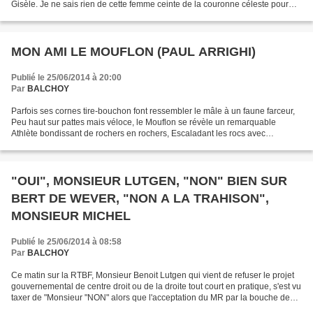
Gisèle. Je ne sais rien de cette femme ceinte de la couronne céleste pour
avoir vécu pieusement sa...
MON AMI LE MOUFLON (PAUL ARRIGHI)
Publié le 25/06/2014 à 20:00
Par
BALCHOY
Parfois ses cornes tire-bouchon font ressembler le mâle à un faune farceur,
Peu haut sur pattes mais véloce, le Mouflon se révèle un remarquable
Athlète bondissant de rochers en rochers, Escaladant les rocs avec
effronterie, il se rend parfois en été...
"OUI", MONSIEUR LUTGEN, "NON" BIEN SUR
BERT DE WEVER, "NON A LA TRAHISON",
MONSIEUR MICHEL
Publié le 25/06/2014 à 08:58
Par
BALCHOY
Ce matin sur la RTBF, Monsieur Benoit Lutgen qui vient de refuser le projet
gouvernemental de centre droit ou de la droite tout court en pratique, s'est vu
taxer de "Monsieur "NON" alors que l'acceptation du MR par la bouche de
Monsieur Charles Michel...