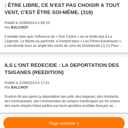
: ÊTRE LIBRE, CE N'EST PAS CHOISIR A TOUT
VENT, C'EST ÊTRE SOI-MÊME. (318)
Publié le 22/06/2014 à 08:10
Par
BALCHOY
Il semble bien que l’influence de « Don Carlos » ne se limite pas à La
Légende. Le thème du parricide, si évident dans « Les Frères Karamazov »,
y est abordé sous un angle très voisin de celui de Dostoïevski (1) (1) Pour
être complet, il faudrait mentionner...
ILS L'ONT REDECIDE : LA DEPORTATION DES
TSIGANES (REEDITION)
Publié le 21/06/2014 à 17:21
Par
BALCHOY
Environ 68 ans après la déportation des juifs, des tsiganes, des résistants,
des homosexuels, des communistes de certains handicapes sur les ordres
des nazis relayés hélas parfois par leurs ignobles acolytes français au
service du traître maréchal, la...
Page suivante >