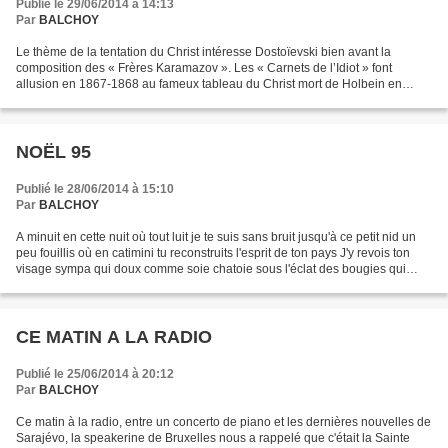
Publié le 29/06/2014 à 14:13
Par
BALCHOY
Le thème de la tentation du Christ intéresse Dostoïevski bien avant la
composition des « Frères Karamazov ». Les « Carnets de l’Idiot » font
allusion en 1867-1868 au fameux tableau du Christ mort de Holbein en
signalant qu’il risque de faire perdre la...
NOËL 95
Publié le 28/06/2014 à 15:10
Par
BALCHOY
A minuit en cette nuit où tout luit je te suis sans bruit jusqu'à ce petit nid un
peu fouillis où en catimini tu reconstruits l'esprit de ton pays J'y revois ton
visage sympa qui doux comme soie chatoie sous l'éclat des bougies qui
flamboient en gommant...
CE MATIN A LA RADIO
Publié le 25/06/2014 à 20:12
Par
BALCHOY
Ce matin à la radio, entre un concerto de piano et les dernières nouvelles de
Sarajévo, la speakerine de Bruxelles nous a rappelé que c'était la Sainte