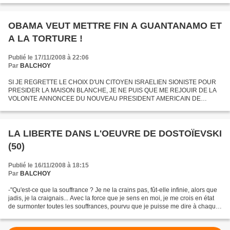
OBAMA VEUT METTRE FIN A GUANTANAMO ET
A LA TORTURE !
Publié le 17/11/2008 à 22:06
Par
BALCHOY
SI JE REGRETTE LE CHOIX D'UN CITOYEN ISRAELIEN SIONISTE POUR
PRESIDER LA MAISON BLANCHE, JE NE PUIS QUE ME REJOUIR DE LA
VOLONTE ANNONCEE DU NOUVEAU PRESIDENT AMERICAIN DE
FERMER LE "BAGNE" DE GUANTANAMO ET D'INTERDIRE TOUTE FORME
DE TORTURE, DONT ACTE...
LA LIBERTE DANS L'OEUVRE DE DOSTOÏEVSKI
(50)
Publié le 16/11/2008 à 18:15
Par
BALCHOY
-"Qu'est-ce que la souffrance ? Je ne la crains pas, fût-elle infinie, alors que
jadis, je la craignais... Avec la force que je sens en moi, je me crois en état
de surmonter toutes les souffrances, pourvu que je puisse me dire à chaque
instant : je vis...