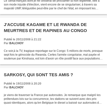
Le Sénat français dont je ne cesserai de proclamer la non légitimité, liée à
son mode injuste d'élection, vient encore de se singulariser, à travers sa
majesté UMP, téléguidée peut-être par le chef de l'état, en imposant les
indemnités, liées à un accident...
J'ACCUSE KAGAME ET LE RWANDA DE
MEURTRES ET DE RAPINES AU CONGO
Publié le 20/11/2008 à 21:22
Par
BALCHOY
Ce soir,à la TV, tragique reportage sur le Congo: 5 millons de morts, presque
sept fois le génocide du Rwanda. Certes l'armée congolaise, mal payée et
soutenue par Kinshasa, est loin d'avoir un rôle positif face aux populations
civiles. Mais pour l'essentiel...
SARKOSY, QUI SONT TES AMIS ?
Publié le 19/11/2008 à 20:20
Par
BALCHOY
je viens de traverser la France par autoroutes. Je remarque que malgré les
prétendues lois sur la concurrence, les stations se suivent avec des prix
quasi-identiques, alors qu'en Belgique le diesel a baissé sur autoroutes de
1.4 € à 1,19, en France le...