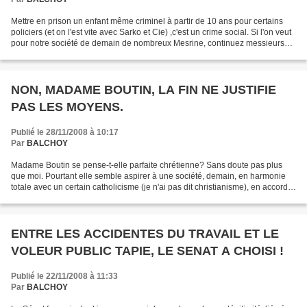
Mettre en prison un enfant même criminel à partir de 10 ans pour certains
policiers (et on l'est vite avec Sarko et Cie) ,c'est un crime social. Si l'on veut
pour notre société de demain de nombreux Mesrine, continuez messieurs
les répressifs. Quele différence...
NON, MADAME BOUTIN, LA FIN NE JUSTIFIE
PAS LES MOYENS.
Publié le 28/11/2008 à 10:17
Par
BALCHOY
Madame Boutin se pense-t-elle parfaite chrétienne? Sans doute pas plus
que moi. Pourtant elle semble aspirer à une société, demain, en harmonie
totale avec un certain catholicisme (je n'ai pas dit christianisme), en accord
avec l'anti-évangélique (à mes...
ENTRE LES ACCIDENTES DU TRAVAIL ET LE
VOLEUR PUBLIC TAPIE, LE SENAT A CHOISI !
Publié le 22/11/2008 à 11:33
Par
BALCHOY