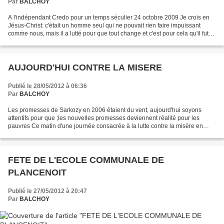
Par
BALCHOY
A l'indépendant Credo pour un temps séculier 24 octobre 2009 Je crois en
Jésus-Christ: c'était un homme seul qui ne pouvait rien faire impuissant
comme nous, mais il a lutté pour que tout change et c'est pour cela qu'il fut
exécuté. Devant lui nous sentons...
AUJOURD'HUI CONTRE LA MISERE
Publié le 28/05/2012 à 06:36
Par
BALCHOY
Les promesses de Sarkozy en 2006 étaient du vent, aujourd'hui soyons
attentifs pour que ;les nouvelles promesses deviennent réalité pour les
pauvres Ce matin d'une journée consacrée à la lutte contre la misère en
France, j'écoutais France Inter qui a...
FETE DE L'ECOLE COMMUNALE DE
PLANCENOIT
Publié le 27/05/2012 à 20:47
Par
BALCHOY