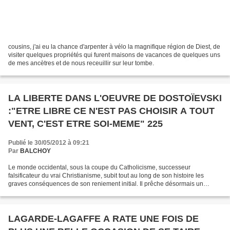
cousins, j'ai eu la chance d'arpenter à vélo la magnifique région de Diest, de
visiter quelques propriétés qui furent maisons de vacances de quelques uns
de mes ancètres et de nous receuillir sur leur tombe.
LA LIBERTE DANS L'OEUVRE DE DOSTOÏEVSKI
:"ETRE LIBRE CE N'EST PAS CHOISIR A TOUT
VENT, C'EST ETRE SOI-MEME" 225
Publié le 30/05/2012 à 09:21
Par
BALCHOY
Le monde occidental, sous la coupe du Catholicisme, successeur
falsificateur du vrai Christianisme, subit tout au long de son histoire les
graves conséquences de son reniement initial. Il prêche désormais un
Christ, contraire à la vérité, défiguré et...
LAGARDE-LAGAFFE A RATE UNE FOIS DE