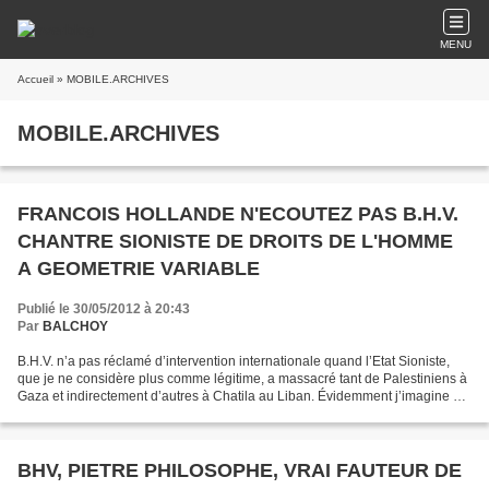
MENU
Accueil
» MOBILE.ARCHIVES
MOBILE.ARCHIVES
FRANCOIS HOLLANDE N'ECOUTEZ PAS B.H.V.
CHANTRE SIONISTE DE DROITS DE L'HOMME
A GEOMETRIE VARIABLE
Publié le 30/05/2012 à 20:43
Par
BALCHOY
B.H.V. n’a pas réclamé d’intervention internationale quand l’Etat Sioniste,
que je ne considère plus comme légitime, a massacré tant de Palestiniens à
Gaza et indirectement d’autres à Chatila au Liban. Évidemment j’imagine sa
fierté quand affirmera que...
BHV, PIETRE PHILOSOPHE, VRAI FAUTEUR DE