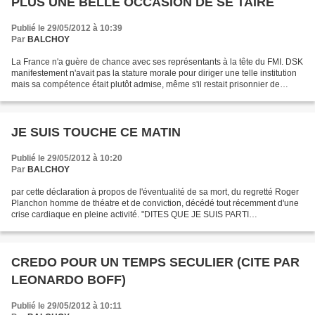
PLUS UNE BELLE OCCASION DE SE TAIRE
Publié le 29/05/2012 à 10:39
Par
BALCHOY
La France n'a guère de chance avec ses représentants à la tête du FMI. DSK
manifestement n'avait pas la stature morale pour diriger une telle institution
mais sa compétence était plutôt admise, même s'il restait prisonnier de
l'idéologie capitaliste qui...
JE SUIS TOUCHE CE MATIN
Publié le 29/05/2012 à 10:20
Par
BALCHOY
par cette déclaration à propos de l'éventualité de sa mort, du regretté Roger
Planchon homme de théatre et de conviction, décédé tout récemment d'une
crise cardiaque en pleine activité. "DITES QUE JE SUIS PARTI
DISCRETEMENT VERS L'IMPENSABLE QUI EST POEME."...
CREDO POUR UN TEMPS SECULIER (CITE PAR
LEONARDO BOFF)
Publié le 29/05/2012 à 10:11