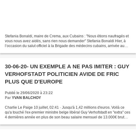
Stefania Bonaldi, maire de Crema, aux Cubains : "Nous étions naufragés et
vous nous avez aidés, sans rien nous demander" Stefania Bonaldi Hier, à
l’occasion du salut officiel à la Brigade des médecins cubains, arrivée au
terme de sa mission à Crema, où...
30-06-20- UN EXEMPLE A NE PAS IMITER : GUY
VERHOFSTADT POLITICIEN AVIDE DE FRIC
PLUS QUE D'EUROPE
Publié le 29/06/2020 à 23:22
Par
YVAN BALCHOY
Charlie Le Paige 10 juillet, 02:41 · Jusqu'à 1,42 millions d'euros. Voilà ce
qu'a touché l'ex-premier ministre belge libéral Guy Verhofstadt en "extra" ces
4 dernières année en plus de son beau salaire mensuel de 13.000€ brut
comme député européen. Cela...