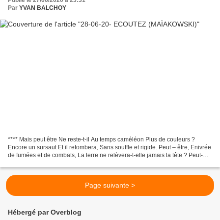
Publié le 27/06/2020 à 23:31
Par
YVAN BALCHOY
**** Mais peut être Ne reste-t-il Au temps caméléon Plus de couleurs ?
Encore un sursaut Et il retombera, Sans souffle et rigide. Peut – être, Enivrée
de fumées et de combats, La terre ne relèvera-t-elle jamais la tête ? Peut-
être, Un jour ou l’autre,...
Page suivante >
Hébergé par Overblog