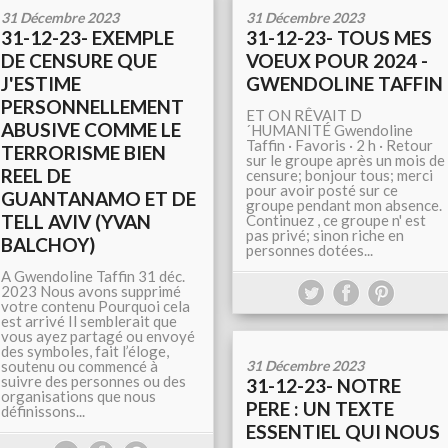
31 Décembre 2023
31 Décembre 2023
31-12-23- EXEMPLE
31-12-23- TOUS MES
DE CENSURE QUE
VOEUX POUR 2024 -
J'ESTIME
GWENDOLINE TAFFIN
PERSONNELLEMENT
ET ON RÊVAIT D
ABUSIVE COMME LE
´HUMANITÉ Gwendoline
Taffin · Favoris · 2 h · Retour
TERRORISME BIEN
sur le groupe après un mois de
REEL DE
censure; bonjour tous; merci
pour avoir posté sur ce
GUANTANAMO ET DE
groupe pendant mon absence.
TELL AVIV (YVAN
Continuez , ce groupe n' est
pas privé; sinon riche en
BALCHOY)
personnes dotées...
A Gwendoline Taffin 31 déc.
2023 Nous avons supprimé
votre contenu Pourquoi cela
est arrivé Il semblerait que
vous ayez partagé ou envoyé
des symboles, fait l’éloge,
soutenu ou commencé à
31 Décembre 2023
suivre des personnes ou des
31-12-23- NOTRE
organisations que nous
PERE : UN TEXTE
définissons...
ESSENTIEL QUI NOUS