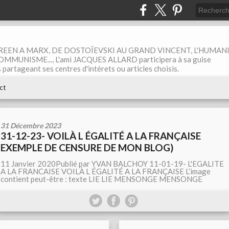
EEN A MARX, DE DOSTOÏEVSKI AU GRAND VINCENT, L'HUMAN
MUNISME..., L'ami JACQUES ALLARD participera à sa guise
rtageant ses centres d'intérets ou articles choisis.
ct
31 Décembre 2023
31-12-23- VOILÀ L ÉGALITÉ A LA FRANÇAISE
EXEMPLE DE CENSURE DE MON BLOG)
11 Janvier 2020Publié par YVAN BALCHOY 11-01-19- L'EGALITE
A LA FRANCAISE VOILÀ L ÉGALITÉ A LA FRANÇAISE L’image
contient peut-être : texte LIE LIE MENSONGE MENSONGE