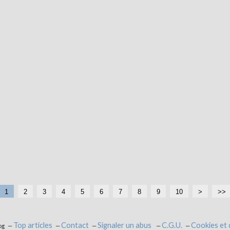
1
2
3
4
5
6
7
8
9
10
2
>
>>
0
Top articles
Contact
Signaler un abus
C.G.U.
Cookies et
og