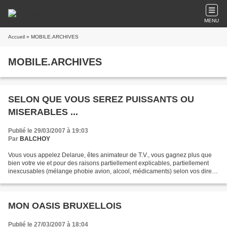
MENU
Accueil
» MOBILE.ARCHIVES
MOBILE.ARCHIVES
SELON QUE VOUS SEREZ PUISSANTS OU
MISERABLES ...
Publié le 29/03/2007 à 19:03
Par
BALCHOY
Vous vous appelez Delarue, êtes animateur de T.V., vous gagnez plus que
bien votre vie et pour des raisons partiellement explicables, partiellement
inexcusables (mélange phobie avion, alcool, médicaments) selon vos dire
vous pétez les plombs et dans un...
MON OASIS BRUXELLOIS
Publié le 27/03/2007 à 18:04