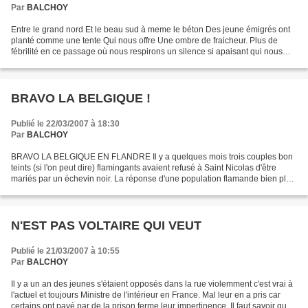
Par
BALCHOY
Entre le grand nord Et le beau sud à meme le béton Des jeune émigrés ont
planté comme une tente Qui nous offre Une ombre de fraicheur. Plus de
fébrilité en ce passage où nous respirons un silence si apaisant qui nous
sourit comme un oasis perdu dans le...
BRAVO LA BELGIQUE !
Publié le 22/03/2007 à 18:30
Par
BALCHOY
BRAVO LA BELGIQUE EN FLANDRE Il y a quelques mois trois couples bon
teints (si l'on peut dire) flamingants avaient refusé à Saint Nicolas d'être
mariés par un échevin noir. La réponse d'une population flamande bien plus
hostile au racisme et à la xénophobie...
N'EST PAS VOLTAIRE QUI VEUT
Publié le 21/03/2007 à 10:55
Par
BALCHOY
Il y a un an des jeunes s'étaient opposés dans la rue violemment c'est vrai à
l'actuel et toujours Ministre de l'intérieur en France. Mal leur en a pris car
certains ont payé par de la prison ferme leur impertinence. Il faut savoir que