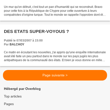
Un mur qu'on détruit, c'est tout un pan d'humanité qui se reconstruit. Bravo
pour cette fois à la République de Chypre pour cette ouverture à leurs
compatriotes d'origine turque. Tout le monde se rappelle l'opprobre dont était
frappé le mur de Berlin...
DES ETATS SUPER-VOYOUS ?
Publié le 07/03/2007 à 15:00
Par
BALCHOY
Ce matin en écoutant les nouvelles, j'ai appris qu'une enquête internationale
avait été faite un peu partout dans le monde sur les pays jugés les plus
antipathiques de la communauté des états. Et bien je vous donne en mille
les lauréats bien malgré eux...
Page suivante >
Hébergé par Overblog
Top articles
Pages