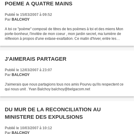
POEME A QUATRE MAINS
Publié le 15/03/2007 à 09:52
Par
BALCHOY
A toi ce "poème" composé de titres de tes poèmes à toi et des miens Mon
porte-bonheur, l'invitée de mon coeur , mon jardin secret, ma lumière de
réflexion à propos d'une extase-exaltation. Ce matin d'hiver, entre les
giboulées, je t'enverrai un coup de...
J'AIMERAIS PARTAGER
Publié le 12/03/2007 à 23:07
Par
BALCHOY
J'aimerais que nous partagions tous nos amis Pourvu qu'ils respectent ce
qui nous unit . Yvan Balchoy balchoy@belgacom.net
DU MUR DE LA RECONCILIATION AU
MINISTERE DES EXPULSIONS
Publié le 10/03/2007 à 10:12
Par
BALCHOY