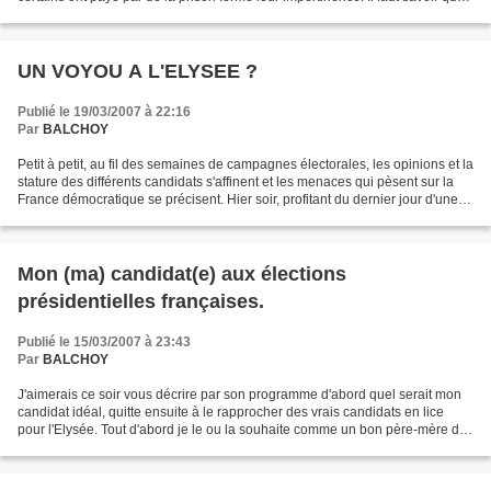
ce monsieur, quand...
UN VOYOU A L'ELYSEE ?
Publié le 19/03/2007 à 22:16
Par
BALCHOY
Petit à petit, au fil des semaines de campagnes électorales, les opinions et la
stature des différents candidats s'affinent et les menaces qui pèsent sur la
France démocratique se précisent. Hier soir, profitant du dernier jour d'une
d'une moindre comptabilisation...
Mon (ma) candidat(e) aux élections
présidentielles françaises.
Publié le 15/03/2007 à 23:43
Par
BALCHOY
J'aimerais ce soir vous décrire par son programme d'abord quel serait mon
candidat idéal, quitte ensuite à le rapprocher des vrais candidats en lice
pour l'Elysée. Tout d'abord je le ou la souhaite comme un bon père-mère de
famille soucieux de bien gérer...