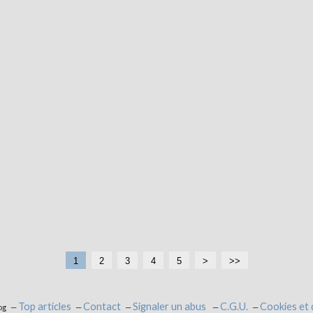
1
2
3
4
5
>
>>
Top articles
Contact
Signaler un abus
C.G.U.
Cookies et
og