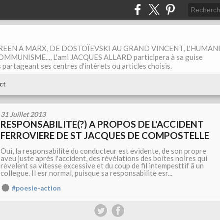
EEN A MARX, DE DOSTOÏEVSKI AU GRAND VINCENT, L'HUMAN
MUNISME..., L'ami JACQUES ALLARD participera à sa guise
rtageant ses centres d'intérets ou articles choisis.
ct
31 Juillet 2013
RESPONSABILITE(?) A PROPOS DE L'ACCIDENT
FERROVIERE DE ST JACQUES DE COMPOSTELLE
Oui, la responsabilitė du conducteur est ėvidente, de son propre
aveu juste aprės l'accident, des rėvėlations des boítes noires qui
rėvelent sa vitesse excessive et du coup de fil intempesttif ã un
collegue. Il esr normal, puisque sa responsabilitė esr...
#poesie-action