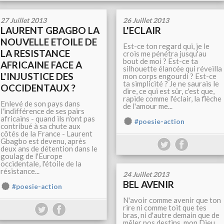
27 Juillet 2013
26 Juillet 2013
LAURENT GBAGBO LA
L'ECLAIR
NOUVELLE ETOILE DE
Est-ce ton regard qui, je le
LA RESISTANCE
crois me pénétra jusqu'au
bout de moi ? Est-ce ta
AFRICAINE FACE A
silhouette élancée qui réveilla
L'INJUSTICE DES
mon corps engourdi ? Est-ce
ta simplicité ? Je ne saurais le
OCCIDENTAUX ?
dire, ce qui est sûr, c'est que,
rapide comme l'éclair, la flèche
Enlevé de son pays dans
de l'amour me...
l'indifférence de ses pairs
africains - quand ils n'ont pas
#poesie-action
contribué à sa chute aux
côtés de la France - Laurent
Gbagbo est devenu, après
deux ans de détention dans le
goulag de l'Europe
occidentale, l'étoile de la
résistance...
24 Juillet 2013
BEL AVENIR
#poesie-action
N'avoir comme avenir que ton
rire ni comme toit que tes
bras, ni d'autre demain que de
mêler nos destins, mon Dieu,