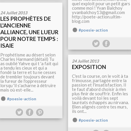
quel exploit pour un petit gars
comme moi ! Yvan Balchoy
yvanbalchoy13@gmail.com
24 Juillet 2013
http://poete-action.ultim-
LES PROPHÈTES DE
blog.com
L'ANCIENNE
#poesie-action
ALLIANCE, UNE LUEUR
POUR NOTRE TEMPS :
ISAIE
Prophétisme au désert selon
Charles Harmand (détail) Tu
24 Juillet 2013
as oublié Yahve qui t 'a fait qui
EXPOSITION
a tendu les cieux et qui a
fondé la terre et tu ne cesses
C'est la course, on le voit à ta
de trembler toujours devant
frimousse, partagée entre la
la fureur de l'oppresseur
passion et l'insatisfaction. Il
lorsqu 'il s'acharne à détruire
te faut d'abord choisir à n'en
mais où est-elle...
plus finir de souffrir. Enfin les
voilà devant toi les sept
#poesie-action
lauréats échappés au nirvana.
Bien alignés contre tes murs,
ils ont...
#poesie-action