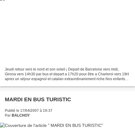
Jeudi retour vers le nord et son soleil ¡ Depart de Barcelone vers midi,
Girona vers 14h30 par bus et depart a 17h20 pour être a Charleroi vers 19H
apres un séjour espagnol et catalan extraordinairement riche.Nos enfants
merveilleusement se sont unis...
MARDI EN BUS TURISTIC
Publié le 17/04/2007 à 19:37
Par
BALCHOY