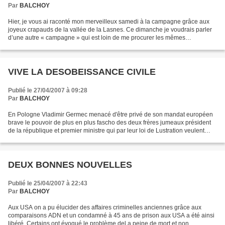
Par
BALCHOY
Hier, je vous ai raconté mon merveilleux samedi à la campagne grâce aux
joyeux crapauds de la vallée de la Lasnes. Ce dimanche je voudrais parler
d’une autre « campagne » qui est loin de me procurer les mêmes
satisfactions, celles des élections Présidentielles...
VIVE LA DESOBEISSANCE CIVILE
Publié le 27/04/2007 à 09:28
Par
BALCHOY
En Pologne Vladimir Germec menacé d'être privé de son mandat européen
brave le pouvoir de plus en plus fascho des deux frères jumeaux président
de la république et premier ministre qui par leur loi de Lustration veulent
obliger toute une série de fonctionnaires...
DEUX BONNES NOUVELLES
Publié le 25/04/2007 à 22:43
Par
BALCHOY
Aux USA on a pu élucider des affaires criminelles anciennes grâce aux
comparaisons ADN et un condamné à 45 ans de prison aux USA a été ainsi
libéré. Certains ont évoqué le problème del a peine de mort et non