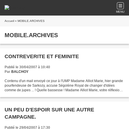
MENU
Accueil
» MOBILE.ARCHIVES
MOBILE.ARCHIVES
CONTREVERITE ET FEMINITE
Publié le 30/04/2007 à 10:40
Par
BALCHOY
Contenu d'un mail envoyé ce jour à l'UMP Madame Alliot Marie, hier grande
pourfendeuse de Sarkozy, accuse Ségolène Royal de changer d'idées
comme de jupes ... ! Quelle bassesse ! Madame Alliot Marie, votre réflexion
machiste (n'est pas féminine qui veut...
UN PEU D'ESPOIR SUR UNE AUTRE
CAMPAGNE.
Publié le 29/04/2007 à 17:30