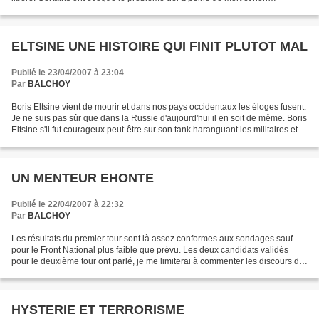
seulement le nombre de condamnés qui ont échappé...
ELTSINE UNE HISTOIRE QUI FINIT PLUTOT MAL
Publié le 23/04/2007 à 23:04
Par
BALCHOY
Boris Eltsine vient de mourir et dans nos pays occidentaux les éloges fusent.
Je ne suis pas sûr que dans la Russie d'aujourd'hui il en soit de même. Boris
Eltsine s'il fut courageux peut-être sur son tank haranguant les militaires et la
foule Moscovite...
UN MENTEUR EHONTE
Publié le 22/04/2007 à 22:32
Par
BALCHOY
Les résultats du premier tour sont là assez conformes aux sondages sauf
pour le Front National plus faible que prévu. Les deux candidats validés
pour le deuxième tour ont parlé, je me limiterai à commenter les discours de
Sarkosy et de Ségolène. Le discours...
HYSTERIE ET TERRORISME