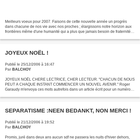
Meilleurs voeux pour 2007. Faisons de cette nouvelle année un progrès
dans chacune de nos vie avec nos proches ; élargissons notre horizon aux
frontières même d'une humanité qui a plus que jamais besoin de fraternité et
de justice et enfin n'oublions...
JOYEUX NOËL !
Publié le 25/12/2006 à 16:47
Par
BALCHOY
JOYEUX NOËL CHERE LECTRICE, CHER LECTEUR. "CHACUN DE NOUS
PEUT A CHAQUE INSTANT COMMENCER UN NOUVEL AVENIR." Roger
Garaudy m'envoya ces mots autrefois dans un article écrit pour un numéro
de la revue "Evangile aujourd'hui" consacré au Christ. A mon avis...
SEPARATISME :NEEN BEDANKT, NON MERCI !
Publié le 21/12/2006 à 19:52
Par
BALCHOY
Promis, juré dans deux ans aucun sdf ne passera les nuits d'hiver dehors,