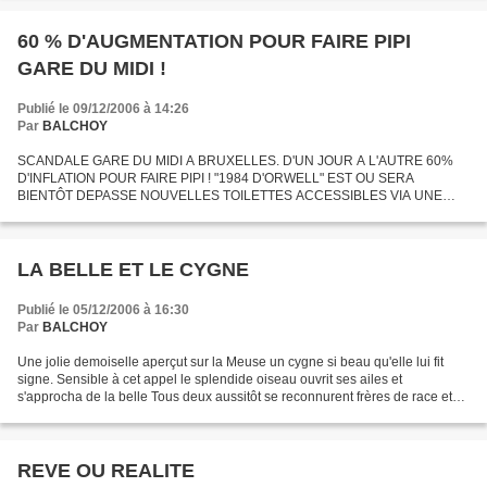
60 % D'AUGMENTATION POUR FAIRE PIPI
GARE DU MIDI !
Publié le 09/12/2006 à 14:26
Par
BALCHOY
SCANDALE GARE DU MIDI A BRUXELLES. D'UN JOUR A L'AUTRE 60%
D'INFLATION POUR FAIRE PIPI ! "1984 D'ORWELL" EST OU SERA
BIENTÔT DEPASSE NOUVELLES TOILETTES ACCESSIBLES VIA UNE
BARRIERE METALLIQUE STYLE METRO PARISIEN QUI NE SE LEVE QUE
MOYENNEMENT UNE PIECE...
LA BELLE ET LE CYGNE
Publié le 05/12/2006 à 16:30
Par
BALCHOY
Une jolie demoiselle aperçut sur la Meuse un cygne si beau qu'elle lui fit
signe. Sensible à cet appel le splendide oiseau ouvrit ses ailes et
s'approcha de la belle Tous deux aussitôt se reconnurent frères de race et
de nature ressentant entre eux cette...
REVE OU REALITE