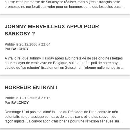
puisse cette promesse de Sarkosy se réaliser, mais si j'étais français cette
promesse ne me ferait pas voter pour un hommes dont tous les actes passés
sont à contre-courant de cet...
JOHNNY MERVEILLEUX APPUI POUR
SARKOSY ?
Publié le 20/12/2006 à 22:04
Par
BALCHOY
A vrai dire, que Johnny Haliday après avoir prétexté de ses origines belges
pour essayer de venir vivre en Belgique, suite au refus poli de notre pays
décide de "se réfugier" fiscalement en Suisse ne m'étonne nullement et je ne
lui jetterai pas la première...
HORREUR EN IRAN !
Publié le 12/12/2006 à 23:15
Par
BALCHOY
Dommage ! J'ai pas mal aimé la lutte du Président de l'Iran contre le néo-
colonialisme qui assiège son pays de toutes parts et le plus souvent de
façon injuste. La convocation d'historiens pour une réflexion sérieuse sur
l'holocauste en soi ne me scandalise...