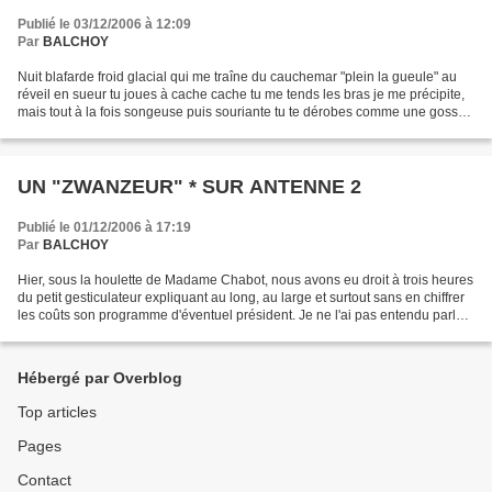
Publié le 03/12/2006 à 12:09
Par
BALCHOY
Nuit blafarde froid glacial qui me traîne du cauchemar "plein la gueule" au
réveil en sueur tu joues à cache cache tu me tends les bras je me précipite,
mais tout à la fois songeuse puis souriante tu te dérobes comme une gosse
mi-farceuse mi-boudeuse...
UN "ZWANZEUR" * SUR ANTENNE 2
Publié le 01/12/2006 à 17:19
Par
BALCHOY
Hier, sous la houlette de Madame Chabot, nous avons eu droit à trois heures
du petit gesticulateur expliquant au long, au large et surtout sans en chiffrer
les coûts son programme d'éventuel président. Je ne l'ai pas entendu parler
des sans papier, ni...
Hébergé par Overblog
Top articles
Pages
Contact