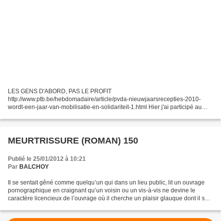
LES GENS D'ABORD, PAS LE PROFIT
http://www.ptb.be/hebdomadaire/article/pvda-nieuwjaarsrecepties-2010-
wordt-een-jaar-van-mobilisatie-en-solidariteit-1.html Hier j'ai participé au
Markten, centre culturel tout près de la place Sainte Catherine aux voeux...
MEURTRISSURE (ROMAN) 150
Publié le 25/01/2012 à 10:21
Par
BALCHOY
Il se sentait gêné comme quelqu’un qui dans un lieu public, lit un ouvrage
pornographique en craignant qu’un voisin ou un vis-à-vis ne devine le
caractère licencieux de l’ouvrage où il cherche un plaisir glauque dont il sait
d’avance qu’il en sortira...