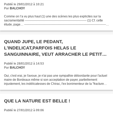
Publié le 29/01/2012 à 10:21
Par
BALCHOY
Comme on l’a vu plus haut (1) une des scènes les plus explicites sur la
sacramentalité ------------------------------------------------------------- (1) Cf. cette
étude, page… ------------------------------------------------------------------------------------
------------...
QUAND JUPE, LE PEDANT,
L'INDELICAT,PARFOIS HELAS LE
SANGUINNAIRE, VEUT ARRACHER LE PETIT
ESPOIR DES FRANCAIS.
Publié le 28/01/2012 à 14:53
Par
BALCHOY
Oui, c'est vrai, je l'avoue, je n'ai pas une sympathie débordante pour l'actuel
maire de Bordeaux même si son acceptation de payer, partiellement
injustement, les indélicatesses de Chirac, l'ex bonimenteur de la "fracture
sociale" me donne pour lui une...
QUE LA NATURE EST BELLE !
Publié le 27/01/2012 à 09:06