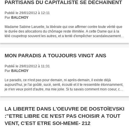
PARTISANS DU CAPITALISTE SE DECHAÎNENT
Publié le 29/01/2012 à 12:11
Par
BALCHOY
Madame Sabine Laruelle, la libérale qui ose affirmer contre toute vérité que
le durée des allocations du chômage reste illimitée. A cette Dame qui à la
télé coupetrop souvent les autres, et a tenté d'empêcher scandaleusement
Marco Van Hees du PTB (Comment...
MON PARADIS A TOUJOURS VINGT ANS
Publié le 29/01/2012 à 11:31
Par
BALCHOY
Le paradis, ce n'est pas pour demain, ni après-demain, il existe déjà
aujourd'hui, je l'ai goûté, sucé, senti, écouté et il te ressemble étonnamment,
je n'en veux point d'autre, ma mie jolie. Si tu savais comment mon coeur, ce
soir, bondit de joie, fier...
LA LIBERTE DANS L'OEUVRE DE DOSTOÏEVSKI
:"ETRE LIBRE CE N'EST PAS CHOISIR A TOUT
VENT, C'EST ETRE SOI-MEME- 212