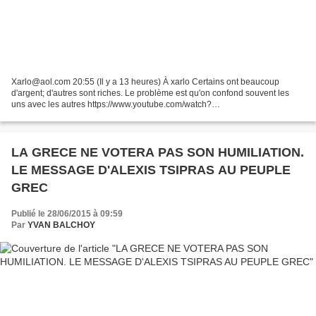
Xarlo@aol.com 20:55 (Il y a 13 heures) À xarlo Certains ont beaucoup
d'argent; d'autres sont riches. Le problème est qu'on confond souvent les
uns avec les autres https://www.youtube.com/watch?
feature=youtu.be&v=D8HaSCBjBxA&app=desktop Un homme qui est...
LA GRECE NE VOTERA PAS SON HUMILIATION.
LE MESSAGE D'ALEXIS TSIPRAS AU PEUPLE
GREC
Publié le 28/06/2015 à 09:59
Par
YVAN BALCHOY