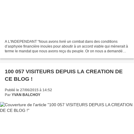
A L'INDEPENDANT “Nous avons livré un combat dans des conditions
d’asphyxie financière inouïes pour aboutir à un accord viable qui mènerait à
terme le mandat que nous avons reçu du peuple. Or on nous a demandé
d’appliquer les politiques issues des mémorandums...
100 057 VISITEURS DEPUIS LA CREATION DE
CE BLOG !
Publié le 27/06/2015 à 14:52
Par
YVAN BALCHOY