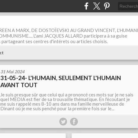
EEN A MARX, DE DOSTOÏEVSKI AU GRAND VINCENT, L'HUMAN
MUNISME..., L'ami JACQUES ALLARD participera à sa guise
rtageant ses centres d'intérets ou articles choisis.
ct
31 Mai 2024
31-05-24- L'HUMAIN, SEULEMENT L'HUMAIN
AVANT TOUT
Je suis presque sûr que celui qui a prononcé ces mots sur je ne sais
quel MEDIA est fier de sa trouvaille thématique. En l'écoutant je
me suis rappelé mes 8-10 ans dans ma famille merveilleuse de
Dinant où je me suis penché pour la première fois sur le...