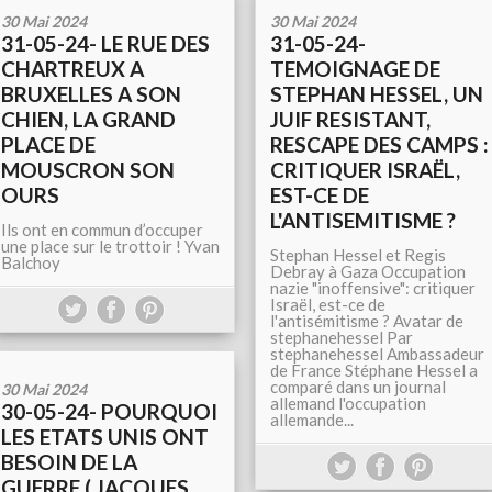
30 Mai 2024
30 Mai 2024
31-05-24- LE RUE DES
31-05-24-
CHARTREUX A
TEMOIGNAGE DE
BRUXELLES A SON
STEPHAN HESSEL, UN
CHIEN, LA GRAND
JUIF RESISTANT,
PLACE DE
RESCAPE DES CAMPS :
MOUSCRON SON
CRITIQUER ISRAËL,
OURS
EST-CE DE
L'ANTISEMITISME ?
Ils ont en commun d’occuper
une place sur le trottoir ! Yvan
Stephan Hessel et Regis
Balchoy
Debray à Gaza Occupation
nazie "inoffensive": critiquer
Israël, est-ce de
l'antisémitisme ? Avatar de
stephanehessel Par
stephanehessel Ambassadeur
de France Stéphane Hessel a
comparé dans un journal
30 Mai 2024
allemand l'occupation
30-05-24- POURQUOI
allemande...
LES ETATS UNIS ONT
BESOIN DE LA
GUERRE ( JACQUES