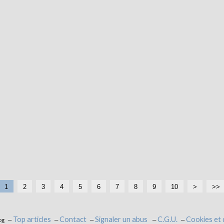
1
2
3
4
5
6
7
8
9
10
2
>
>>
0
Top articles
Contact
Signaler un abus
C.G.U.
Cookies et
og