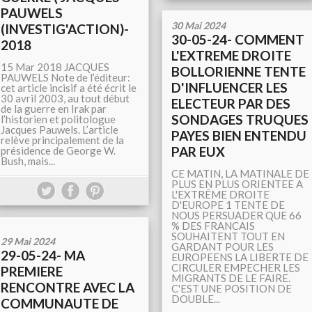
PAUWELS
30 Mai 2024
(INVESTIG'ACTION)-
30-05-24- COMMENT
2018
L'EXTREME DROITE
15 Mar 2018 JACQUES
BOLLORIENNE TENTE
PAUWELS Note de l’éditeur:
D'INFLUENCER LES
cet article incisif a été écrit le
30 avril 2003, au tout début
ELECTEUR PAR DES
de la guerre en Irak par
SONDAGES TRUQUES
l’historien et politologue
Jacques Pauwels. L’article
PAYES BIEN ENTENDU
relève principalement de la
PAR EUX
présidence de George W.
Bush, mais...
CE MATIN, LA MATINALE DE
PLUS EN PLUS ORIENTEE A
L'EXTRÊME DROITE
D'EUROPE 1 TENTE DE
NOUS PERSUADER QUE 66
% DES FRANCAIS
SOUHAITENT TOUT EN
29 Mai 2024
GARDANT POUR LES
29-05-24- MA
EUROPEENS LA LIBERTE DE
CIRCULER EMPECHER LES
PREMIERE
MIGRANTS DE LE FAIRE.
RENCONTRE AVEC LA
C'EST UNE POSITION DE
DOUBLE...
COMMUNAUTE DE