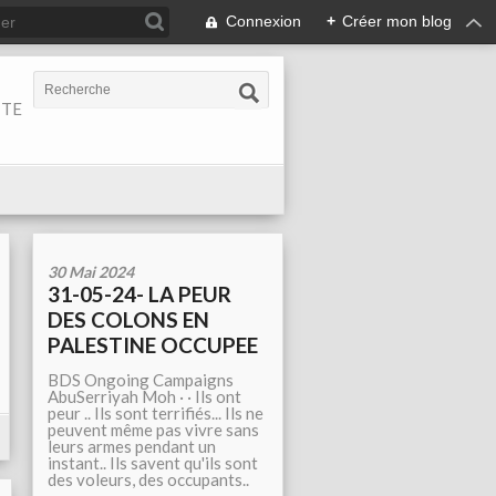
Connexion
+
Créer mon blog
ITE
30 Mai 2024
31-05-24- LA PEUR
DES COLONS EN
PALESTINE OCCUPEE
BDS Ongoing Campaigns
AbuSerriyah Moh · · Ils ont
peur .. Ils sont terrifiés... Ils ne
peuvent même pas vivre sans
leurs armes pendant un
instant.. Ils savent qu'ils sont
des voleurs, des occupants..