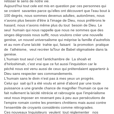
retisser le sens de notre vie.
Aujourd'hui tout cele est mis en question par ces personnes qui
se croient savantes parce qu'elles ont découvert que l'eau bout à
100 degrés, nous sommes devenus adultes, autonômes, nous
n'avons plus besoin d'être à l'image de Dieu, nous préférons le
hasard, nous n'avons même plus du tout besoin de Dieu. Le
seul humain qui nous rappelle que nous ne sommes que des
singes dégrossis nous suffit, nous voulons créer une nouvelle
genèse, un nouvel universalisme qui méprise la famille d'autrefois
et au nom d'une laïcité trahie qui, faisant la promotion pratique
de l'athéisme, veut recréer laTour de Babel stigmatisée dans la
genèse.
L'humain tout seul c'est l'antichambre de La shoah et
d'hirloshimah, c'est vrai que ce fut aussi l'inquisition car le
péché nous est venu aussi de ceux qui prétendaient appartenir à
Dieu sans respecter ses commandements.
L'humain sans le divin n'est pas à mes yeux un progrès.
Celui qui sait qu'il a été voulu et aimé d'abord par une toute
puissance a une grande chance de magnifier l'humain ce que ne
fait nullement la laïcité rétrécie et rabrougrie que l'impérialisme
veut nous imposer en revenant peu à peu aux persécutions de
l'empire romain contre les premiers chrétiens mais aussi contre
l'ensemble de croyants considérés comme rétrogrades.
Ces nouveaux Inquisiteurs veulent tout réglementer nos