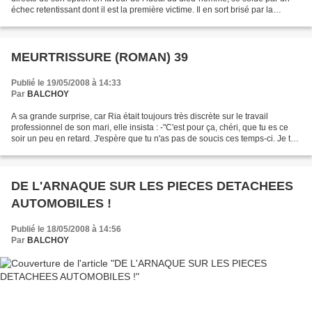
échec retentissant dont il est la première victime. Il en sort brisé par la
maladie et menacé par la folie....
MEURTRISSURE (ROMAN) 39
Publié le 19/05/2008 à 14:33
Par
BALCHOY
A sa grande surprise, car Ria était toujours très discrète sur le travail
professionnel de son mari, elle insista : -"C'est pour ça, chéri, que tu es ce
soir un peu en retard. J'espère que tu n'as pas de soucis ces temps-ci. Je te
trouve parfois un peu...
DE L'ARNAQUE SUR LES PIECES DETACHEES
AUTOMOBILES !
Publié le 18/05/2008 à 14:56
Par
BALCHOY