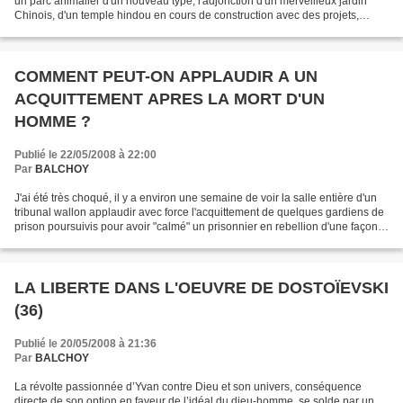
un parc animalier d'un nouveau type, l'adjonction d'un merveilleux jardin
Chinois, d'un temple hindou en cours de construction avec des projets,
paraît-il, concernant l'Afrique...
COMMENT PEUT-ON APPLAUDIR A UN
ACQUITTEMENT APRES LA MORT D'UN
HOMME ?
Publié le 22/05/2008 à 22:00
Par
BALCHOY
J'ai été très choqué, il y a environ une semaine de voir la salle entière d'un
tribunal wallon applaudir avec force l'acquittement de quelques gardiens de
prison poursuivis pour avoir "calmé" un prisonnier en rebellion d'une façon
telle qu'il était resté...
LA LIBERTE DANS L'OEUVRE DE DOSTOÏEVSKI
(36)
Publié le 20/05/2008 à 21:36
Par
BALCHOY
La révolte passionnée d’Yvan contre Dieu et son univers, conséquence
directe de son option en faveur de l’idéal du dieu-homme, se solde par un