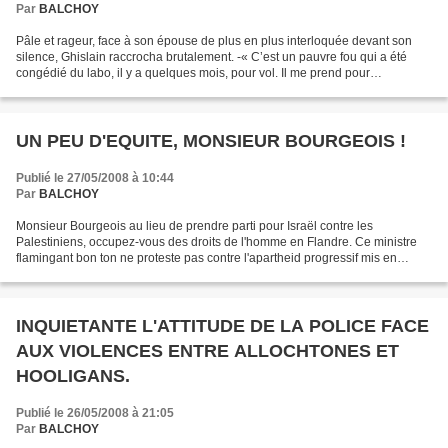
Par
BALCHOY
Pâle et rageur, face à son épouse de plus en plus interloquée devant son
silence, Ghislain raccrocha brutalement. -« C’est un pauvre fou qui a été
congédié du labo, il y a quelques mois, pour vol. Il me prend pour
responsable de son licenciement et ne...
UN PEU D'EQUITE, MONSIEUR BOURGEOIS !
Publié le 27/05/2008 à 10:44
Par
BALCHOY
Monsieur Bourgeois au lieu de prendre parti pour Israël contre les
Palestiniens, occupez-vous des droits de l'homme en Flandre. Ce ministre
flamingant bon ton ne proteste pas contre l'apartheid progressif mis en
œuvre par un gouvernement flamand, pardon...
INQUIETANTE L'ATTITUDE DE LA POLICE FACE
AUX VIOLENCES ENTRE ALLOCHTONES ET
HOOLIGANS.
Publié le 26/05/2008 à 21:05
Par
BALCHOY